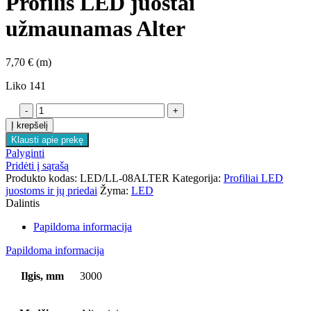
Profilis LED juostai
užmaunamas Alter
7,70
€
(m)
Liko 141
produkto
kiekis:
Į krepšelį
Profilis
Klausti apie prekę
LED
Palyginti
juostai
Pridėti į sąrašą
užmaunamas
Produkto kodas:
LED/LL-08ALTER
Kategorija:
Profiliai LED
Alter
juostoms ir jų priedai
Žyma:
LED
Dalintis
Papildoma informacija
Papildoma informacija
Ilgis, mm
3000