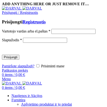
ADD ANYTHING HERE OR JUST REMOVE IT…
Prisijungti / Registruotis
Prisijungti
Registruotis
Vartotojo vardas arba el.paštas
*
Slaptažodis
*
Prisijungti
Pamiršote slaptažodį?
Prisiminti mane
Patikusios prekės
0
items
/
0,00
€
Menu
0
items
/
0,00
€
Naujienos ir Akcijos
Furnitūra
Apšvietimo produktai ir jų priedai