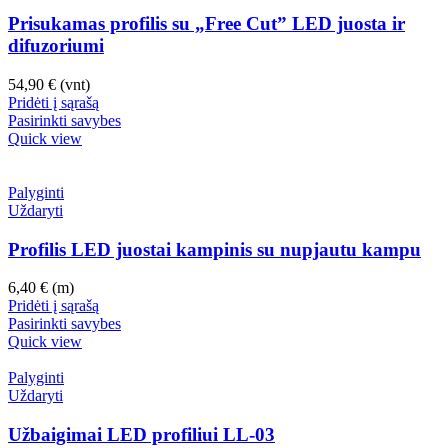
Prisukamas profilis su „Free Cut” LED juosta ir
difuzoriumi
54,90
€
(vnt)
Pridėti į sąrašą
Pasirinkti savybes
Quick view
Palyginti
Uždaryti
Profilis LED juostai kampinis su nupjautu kampu
6,40
€
(m)
Pridėti į sąrašą
Pasirinkti savybes
Quick view
Palyginti
Uždaryti
Užbaigimai LED profiliui LL-03