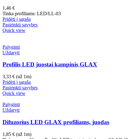
1,46
€
Tinka profiliams: LED/LL-03
Pridėti į sąrašą
Pasirinkti savybes
Quick view
Palyginti
Uždaryti
Profilis LED juostai kampinis GLAX
3,33
€
(už 1m)
Pridėti į sąrašą
Pasirinkti savybes
Quick view
Palyginti
Uždaryti
Difuzorius LED GLAX profiliams, juodas
1,85
€
(už 1m)