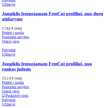
Palyginti
Uždaryti
Jungiklis frezuojamam FreeCut profiliui, nuo durų
atidarymo
17,62
€
(vnt)
Pridėti į sąrašą
Pasirinkti savybes
Quick view
Palyginti
Uždaryti
Jungiklis frezuojamam FreeCut profiliui, nuo
rankos judesio
15,13
€
(vnt)
Pridėti į sąrašą
Pasirinkti savybes
Quick view
Palyginti
Uždaryti