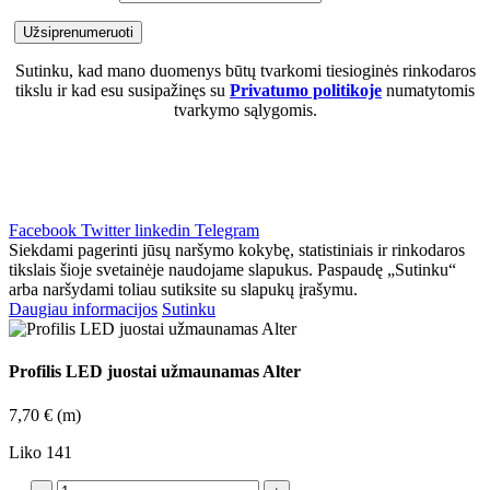
Sutinku, kad mano duomenys būtų tvarkomi tiesioginės rinkodaros
tikslu ir kad esu susipažinęs su
Privatumo politikoje
numatytomis
tvarkymo sąlygomis.
Facebook
Twitter
linkedin
Telegram
Siekdami pagerinti jūsų naršymo kokybę, statistiniais ir rinkodaros
tikslais šioje svetainėje naudojame slapukus. Paspaudę „Sutinku“
arba naršydami toliau sutiksite su slapukų įrašymu.
Daugiau informacijos
Sutinku
Profilis LED juostai užmaunamas Alter
7,70
€
(m)
Liko 141
produkto