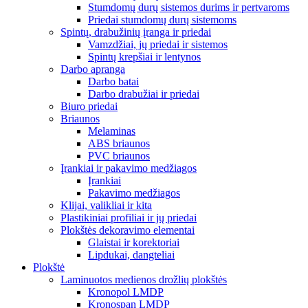
Stumdomų durų sistemos durims ir pertvaroms
Priedai stumdomų durų sistemoms
Spintų, drabužinių įranga ir priedai
Vamzdžiai, jų priedai ir sistemos
Spintų krepšiai ir lentynos
Darbo apranga
Darbo batai
Darbo drabužiai ir priedai
Biuro priedai
Briaunos
Melaminas
ABS briaunos
PVC briaunos
Įrankiai ir pakavimo medžiagos
Įrankiai
Pakavimo medžiagos
Klijai, valikliai ir kita
Plastikiniai profiliai ir jų priedai
Plokštės dekoravimo elementai
Glaistai ir korektoriai
Lipdukai, dangteliai
Plokštė
Laminuotos medienos drožlių plokštės
Kronopol LMDP
Kronospan LMDP