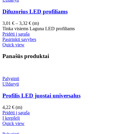
Difuzorius LED profiliams
Price
3,01
€
–
3,32
€
(m)
range:
Tinka visiems Laguna LED profiliams
3,01 €
Pridėti į sąrašą
through
Pasirinkti savybes
3,32 €
Quick view
Panašūs produktai
Palyginti
Uždaryti
Profilis LED juostai universalus
4,22
€
(m)
Pridėti į sąrašą
Į krepšelį
Quick view