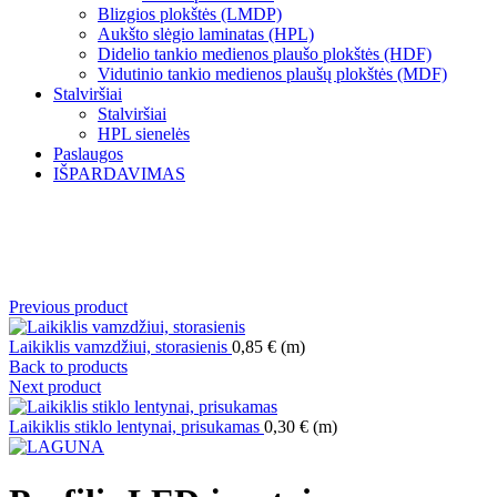
Blizgios plokštės (LMDP)
Aukšto slėgio laminatas (HPL)
Didelio tankio medienos plaušo plokštės (HDF)
Vidutinio tankio medienos plaušų plokštės (MDF)
Stalviršiai
Stalviršiai
HPL sienelės
Paslaugos
IŠPARDAVIMAS
Norėdami padidinti spauskite čia
Previous product
Laikiklis vamzdžiui, storasienis
0,85
€
(m)
Back to products
Next product
Laikiklis stiklo lentynai, prisukamas
0,30
€
(m)