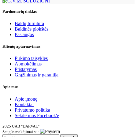
Parduotuvių tinklas
Baldų furnitūra
Baldinės plokštės
Paslaugos
Klientų aptarnavimas
Pirkimo taisyklės
Apmokėjimas
Pristatymas
Grąžinimas ir garantija
Apie mus
Apie įmonę
Kontaktai
Privatumo politika
Sekite mus
Facebook'e
2025 UAB "DARVAL"
Saugūs mokėjimai su: