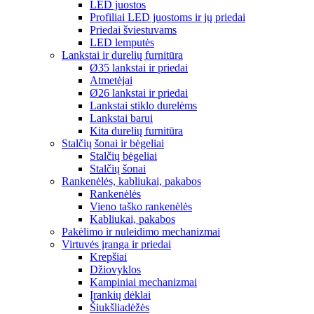
LED juostos
Profiliai LED juostoms ir jų priedai
Priedai šviestuvams
LED lemputės
Lankstai ir durelių furnitūra
Ø35 lankstai ir priedai
Atmetėjai
Ø26 lankstai ir priedai
Lankstai stiklo durelėms
Lankstai barui
Kita durelių furnitūra
Stalčių šonai ir bėgeliai
Stalčių bėgeliai
Stalčių šonai
Rankenėlės, kabliukai, pakabos
Rankenėlės
Vieno taško rankenėlės
Kabliukai, pakabos
Pakėlimo ir nuleidimo mechanizmai
Virtuvės įranga ir priedai
Krepšiai
Džiovyklos
Kampiniai mechanizmai
Įrankių dėklai
Šiukšliadėžės