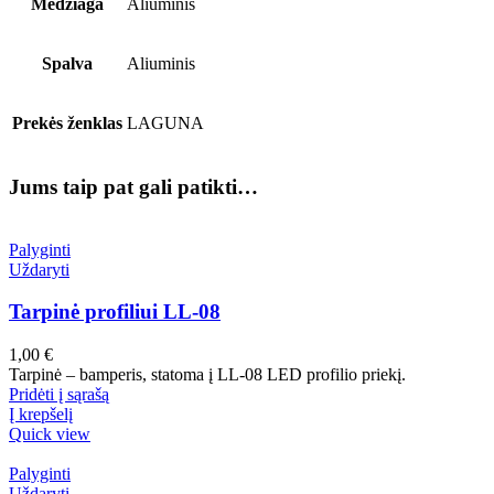
Medžiaga
Aliuminis
Spalva
Aliuminis
Prekės ženklas
LAGUNA
Jums taip pat gali patikti…
Palyginti
Uždaryti
Tarpinė profiliui LL-08
1,00
€
Tarpinė – bamperis, statoma į LL-08 LED profilio priekį.
Pridėti į sąrašą
Į krepšelį
Quick view
Palyginti
Uždaryti