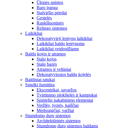
Ūkinės spintos
Baro įranga
Stalviršio priedai
Grotelės
Rankšluostinės
Relingo sistemos
Laikikliai
Dekoratyvieji lentynų laikikliai
Laikikliai baldų lentynoms
Laikikliai veidrodžiams
Baldų kojos ir atramos
Stalų kojos
Stalų bazės
Atramos ir veltiniai
Dekoratyviosios baldų kojelės
Baldiniai ratukai
Smulki furnitūra
Ekscentrikai, sąvaržos
Tvirtinimo plokštelės ir kampukai
Spintelių pakabinimo elementai
Veržlės, įvorės, kaiščiai
Medsraigčiai, varžtai
Stumdomų durų sistemos
Architektūrinės sistemos
Stumdomų durų sistemos baldams