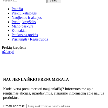
Search
Pradžia
Prekių katalogas
Naujienos ir akcijos
Prekių krepšelis
Mano paskyra
Kontaktai
Patikusios prekės
Prisijungti / Registruotis
Prekių krepšelis
uždaryti
NAUJIENLAIŠKIO PRENUMERATA
Kodėl verta prenumeruoti naujienlaiškį? Informuosime apie
rengiamas akcijas, išpardavimus, atsiųsime informaciją apie naujus
produktus.
Email address: