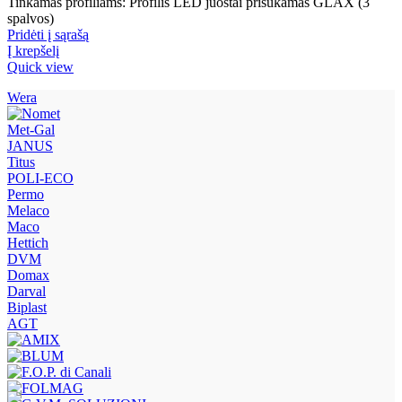
Tinkamas profiliams: Profilis LED juostai prisukamas GLAX (3
spalvos)
Pridėti į sąrašą
Į krepšelį
Quick view
Wera
Met-Gal
JANUS
Titus
POLI-ECO
Permo
Melaco
Maco
Hettich
DVM
Domax
Darval
Biplast
AGT