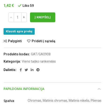
1,42
€
Liko 59
Į KREPŠELĮ
Klausti apie prekę
Palyginti
Pridėti į sąrašą
Produkto kodas:
GAT/GA0908
Kategorija:
Vieno taško rankenėlės
Dalintis
PAPILDOMA INFORMACIJA
Spalva
Chromas, Matinis chromas, Matinis nikelis, Plienas