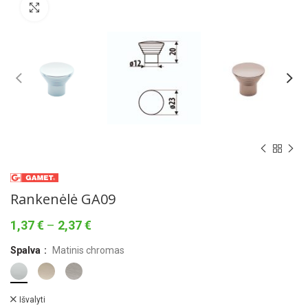
Norėdami padidinti spauskite čia
Rankenėlė GA09
Price
1,37
€
–
2,37
€
range:
Spalva
Matinis chromas
1,37 €
through
2,37 €
Išvalyti