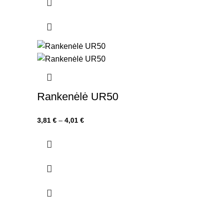
Rankenėlė UR50
Price
3,81
€
–
4,01
€
range:
3,81 €
through
4,01 €