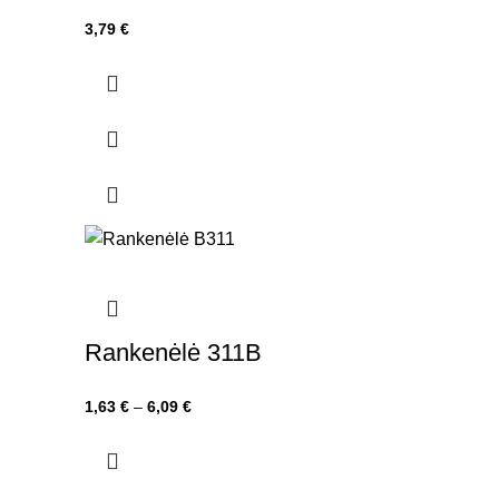
3,79
€
Rankenėlė 311B
Price
1,63
€
–
6,09
€
range:
1,63 €
through