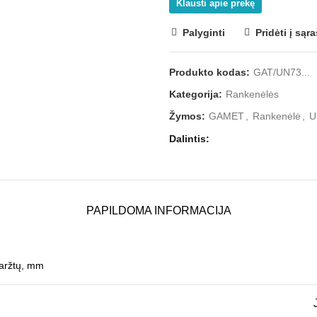
Klausti apie prekę
Palyginti
Pridėti į sąr
Produkto kodas:
GAT/UN73...
Kategorija:
Rankenėlės
Žymos:
GAMET
,
Rankenėlė
,
U
Dalintis
PAPILDOMA INFORMACIJA
varžtų, mm