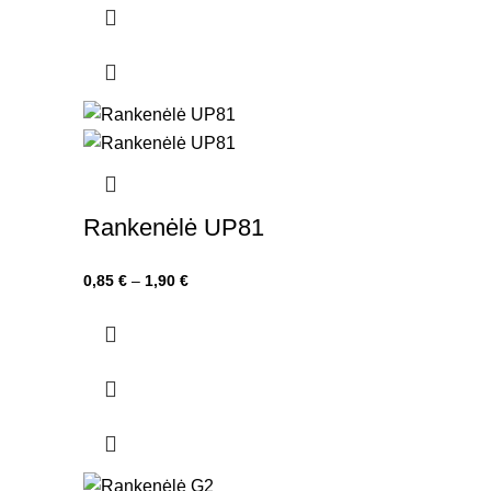
6,09 €
Rankenėlė UP81
Price
0,85
€
–
1,90
€
range:
0,85 €
through
1,90 €