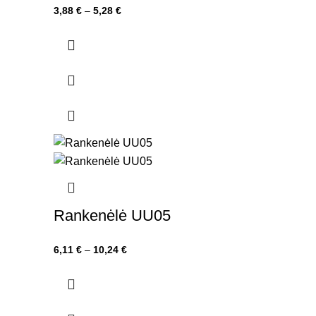
Price
3,88
€
–
5,28
€
range:
3,88 €
through
5,28 €
Rankenėlė UU05
Price
6,11
€
–
10,24
€
range:
6,11 €
through
10,24 €