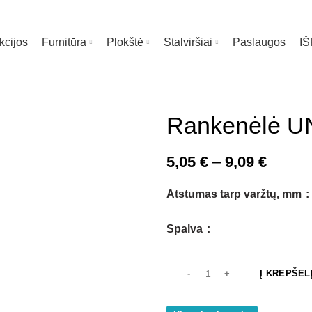
kcijos
Furnitūra
Plokštė
Stalviršiai
Paslaugos
I
te čia
Rankenėlė U
Price
5,05
€
–
9,09
€
range:
Atstumas tarp varžtų, mm
5,05 €
throug
Spalva
9,09 €
Į KREPŠEL