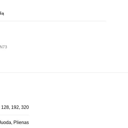
ašą
N73
128, 192, 320
Juoda, Plienas