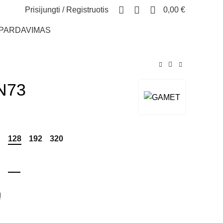
0
Prisijungti / Registruotis
0,00
€
ŠPARDAVIMAS
N73
128
192
320
h
Į