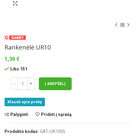
Norėdami padidinti spauskite čia
Rankenėlė UR10
1,36
€
Liko 151
Į KREPŠELĮ
Klausti apie prekę
Palyginti
Pridėti į sąrašą
Produkto kodas:
GAT/UR1005