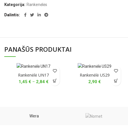
Kategorija:
Rankenėlės
Dalintis
PANAŠŪS PRODUKTAI
Rankenėlė UN17
Rankenėlė US29
Price
1,45
€
–
2,84
€
2,90
€
range:
1,45 €
through
2,84 €
Wera