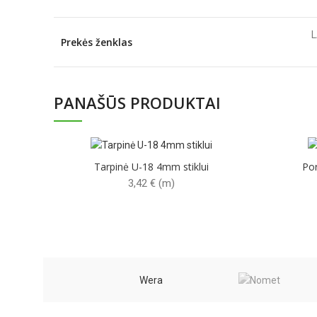
Prekės ženklas
PANAŠŪS PRODUKTAI
Tarpinė U-18 4mm stiklui
Por
3,42
€
(m)
Wera