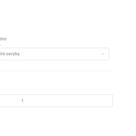
inė
s