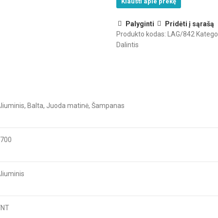
Klausti apie prekę
Palyginti
Pridėti į sąrašą
Produkto kodas:
LAG/842
Kategor
Dalintis
liuminis, Balta, Juoda matinė, Šampanas
700
liuminis
VNT