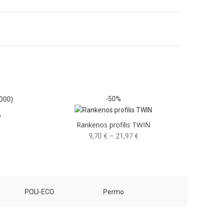
-50%
A
Rankenos profilis TWIN
Price
9,70
€
–
21,97
€
range:
9,70 €
through
21,97 €
POLI-ECO
Permo