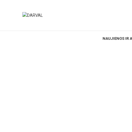
NAUJIENOS IR 
Norėdami padidinti spauskite čia