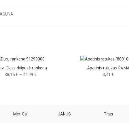
LAGUNA
ta Glass dvipusė rankena
Apatinis ratukas RAM
Price
38,15
€
–
44,99
€
3,41
€
range:
38,15 €
through
44,99 €
Met-Gal
JANUS
Titus