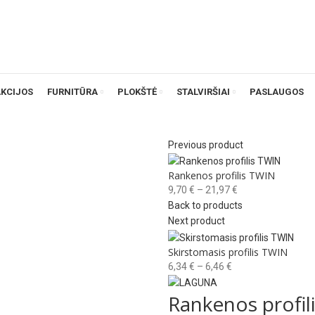
AKCIJOS
FURNITŪRA
PLOKŠTĖ
STALVIRŠIAI
PASLAUGOS
Previous product
Rankenos profilis TWIN
Price
9,70
€
–
21,97
€
range:
Back to products
9,70 €
Next product
through
Skirstomasis profilis TWIN
21,97 €
Price
6,34
€
–
6,46
€
range:
Rankenos profil
6,34 €
through