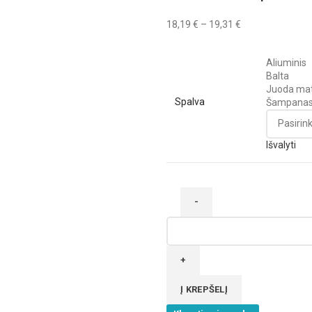
6,46 €
Price
18,19
€
–
19,31
€
range:
18,19 €
Aliuminis
through
Balta
19,31 €
Juoda mat
Spalva
Šampana
Išvalyti
produkto
kiekis:
Rankenos
profilis
TWIN
Į KREPŠELĮ
FLAT