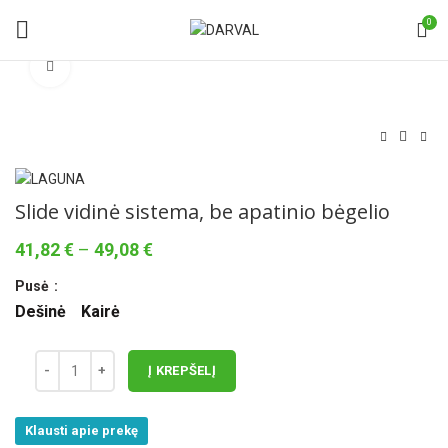
0
Norėdami padidinti spauskite čia
Slide vidinė sistema, be apatinio bėgelio
Price
41,82
€
–
49,08
€
range:
Pusė
41,82 €
through
Dešinė
Kairė
49,08 €
Į KREPŠELĮ
Klausti apie prekę