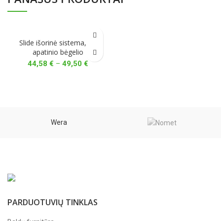
Slide išorinė sistema, be
apatinio bėgelio
Price
44,58
€
–
49,50
€
range:
44,58 €
through
49,50 €
Wera
PARDUOTUVIŲ TINKLAS