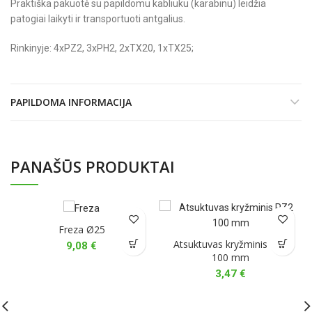
Praktiška pakuotė su papildomu kabliuku (karabinu) leidžia
patogiai laikyti ir transportuoti antgalius.
Rinkinyje: 4xPZ2, 3xPH2, 2xTX20, 1xTX25;
PAPILDOMA INFORMACIJA
PANAŠŪS PRODUKTAI
Freza Ø25
Atsuktuvas kryžminis PZ2
9,08
€
100 mm
3,47
€