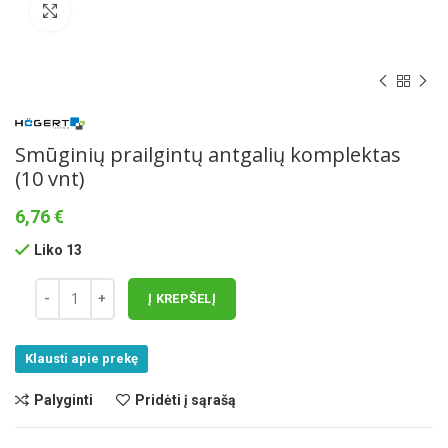
Norėdami padidinti spauskite čia
Smūginių prailgintų antgalių komplektas
(10 vnt)
6,76
€
Liko 13
Į KREPŠELĮ
Klausti apie prekę
Palyginti
Pridėti į sąrašą