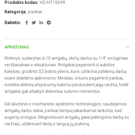
Produkto kodas:
HO/HT1S699
Kategorija:
Įrankiai
Dalintis
APRAŠYMAS
Rinkinys, sudarytas iš 10 antgalių, skirtų darbui su 1/4″ smūginiais
veržliasukiais ir atsuktuvais. Antgaliai pagaminti iš aukštos
kokybės, grūdinto S2 lydinio plieno, kuris užtikrina patikimą darbą
esant didelėms apkrovoms. Metalas, iš kurio pagaminti įrankiai,
suteikia didesnį atsparumą sukimui perduodant jėgą varžtui, todėl
antgaliai gali atlaikyti didesnius sukimo momentus.
Dėl šiluminio ir mechaninio apdirbimo technologijos, naudojamos
antgalių darbo daliai, įrankiai tampa pakankamai lankstūs, kad
sugertų smūgius. Magnetizuoti antgalių galai palengvina darbą su
varžtais, užtikrinant tikslų ir lengvą jų įsukimą.