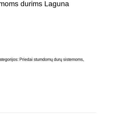
moms durims Laguna
ategorijos:
Priedai stumdomų durų sistemoms
,