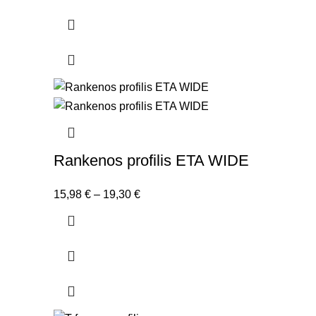
Rankenos profilis ETA WIDE
Price
15,98
€
–
19,30
€
range:
15,98 €
through
19,30 €