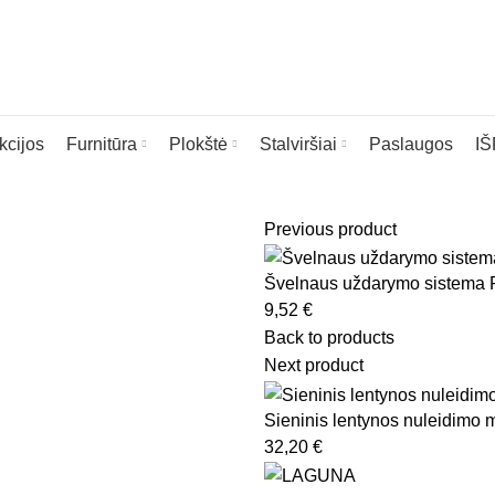
kcijos
Furnitūra
Plokštė
Stalviršiai
Paslaugos
I
Previous product
Švelnaus uždarymo sistema
9,52
€
ia
Back to products
Next product
Sieninis lentynos nuleidimo 
32,20
€