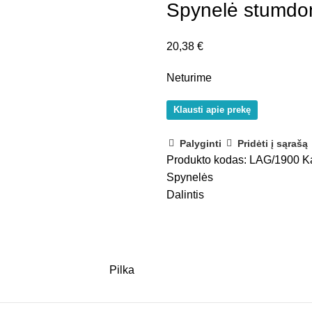
Spynelė stumdo
20,38
€
Neturime
Klausti apie prekę
Palyginti
Pridėti į sąrašą
Produkto kodas:
LAG/1900
K
Spynelės
Dalintis
Pilka