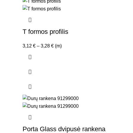
T formos profilis
Price
3,12
€
–
3,28
€
(m)
range:
3,12 €
through
3,28 €
Porta Glass dvipusė rankena