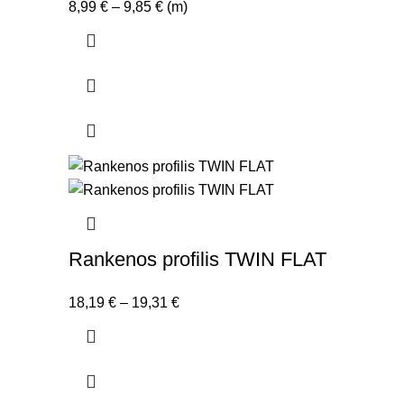
Price
8,99
€
–
9,85
€
(m)
range:
8,99 €
through
9,85 €
Rankenos profilis TWIN FLAT
Price
18,19
€
–
19,31
€
range:
18,19 €
through
19,31 €