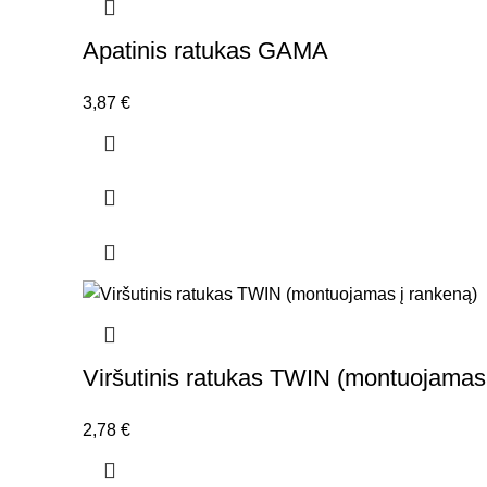
Apatinis ratukas GAMA
3,87
€
Viršutinis ratukas TWIN (montuojamas
2,78
€