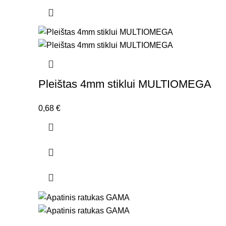
Pleištas 4mm stiklui MULTIOMEGA
0,68
€