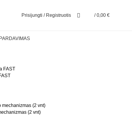
Prisijungti / Registruotis
/
0,00
€
ŠPARDAVIMAS
 FAST
mechanizmas (2 vnt)