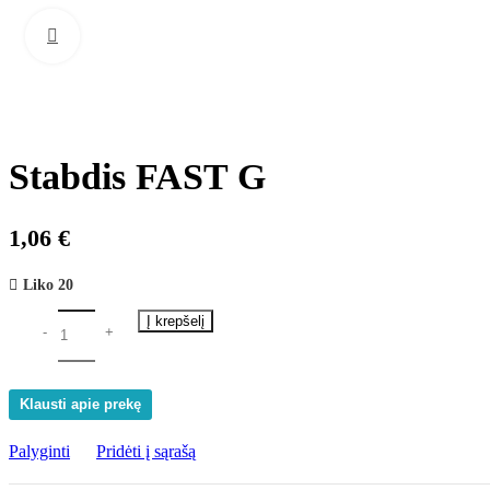
Norėdami padidinti spauskite čia
Stabdis FAST G
1,06
€
Liko 20
Į krepšelį
Klausti apie prekę
Palyginti
Pridėti į sąrašą