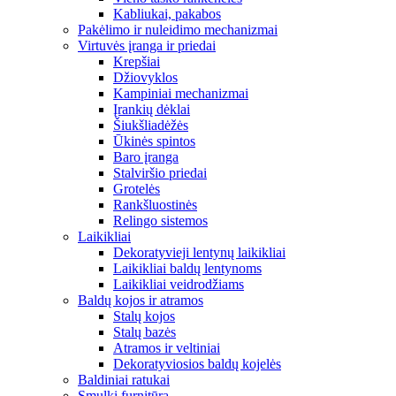
Kabliukai, pakabos
Pakėlimo ir nuleidimo mechanizmai
Virtuvės įranga ir priedai
Krepšiai
Džiovyklos
Kampiniai mechanizmai
Įrankių dėklai
Šiukšliadėžės
Ūkinės spintos
Baro įranga
Stalviršio priedai
Grotelės
Rankšluostinės
Relingo sistemos
Laikikliai
Dekoratyvieji lentynų laikikliai
Laikikliai baldų lentynoms
Laikikliai veidrodžiams
Baldų kojos ir atramos
Stalų kojos
Stalų bazės
Atramos ir veltiniai
Dekoratyviosios baldų kojelės
Baldiniai ratukai
Smulki furnitūra