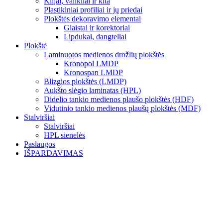
Klijai, valikliai ir kita
Plastikiniai profiliai ir jų priedai
Plokštės dekoravimo elementai
Glaistai ir korektoriai
Lipdukai, dangteliai
Plokštė
Laminuotos medienos drožlių plokštės
Kronopol LMDP
Kronospan LMDP
Blizgios plokštės (LMDP)
Aukšto slėgio laminatas (HPL)
Didelio tankio medienos plaušo plokštės (HDF)
Vidutinio tankio medienos plaušų plokštės (MDF)
Stalviršiai
Stalviršiai
HPL sienelės
Paslaugos
IŠPARDAVIMAS