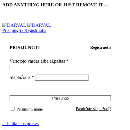
ADD ANYTHING HERE OR JUST REMOVE IT…
Prisijungti / Registruotis
PRISIJUNGTI
Registruotis
Vartotojo vardas arba el.paštas
*
Slaptažodis
*
Prisijungti
Pamiršote slaptažodį?
Prisiminti mane
Patikusios prekės