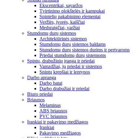
Ekscentrikai, sąvaržos
Tvirtinimo plokštelės ir kampukai
Spintelių pakabinimo elementai
Veržlės, įvorės, kaiščiai
Medsraigčiai, varžtai
Stumdomų durų sistemos
Architektūrinės sistemos
Stumdomų durų sistemos baldams
Stumdomų durų sistemos durims ir pertvaroms
Priedai stumdomų durų sistemoms
Spintų, drabužinių įranga ir priedai
Vamzdžiai, jų priedai ir sistemos
Spintų krepšiai ir lentynos
Darbo apranga
Darbo batai
Darbo drabužiai ir priedai
Biuro priedai
Briaunos
Melaminas
ABS briaunos
PVC briaunos
Įrankiai ir pakavimo medžiagos
Įrankiai
Pakavimo medžiagos