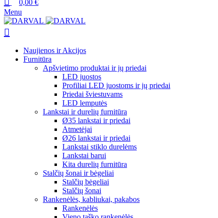
0,00
€
Menu
Naujienos ir Akcijos
Furnitūra
Apšvietimo produktai ir jų priedai
LED juostos
Profiliai LED juostoms ir jų priedai
Priedai šviestuvams
LED lemputės
Lankstai ir durelių furnitūra
Ø35 lankstai ir priedai
Atmetėjai
Ø26 lankstai ir priedai
Lankstai stiklo durelėms
Lankstai barui
Kita durelių furnitūra
Stalčių šonai ir bėgeliai
Stalčių bėgeliai
Stalčių šonai
Rankenėlės, kabliukai, pakabos
Rankenėlės
Vieno taško rankenėlės