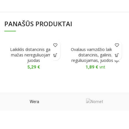
PANAŠŪS PRODUKTAI
Laikiklis distancinis galinis
Ovalaus vamzdžio laikiklis,
mažas nereguliuojamas,
distancinis, galinis,
juodas
reguliuojamas, juodos sp.
5,29
€
1,89
€
vnt
Wera