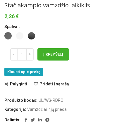
Stačiakampio vamzdžio laikiklis
2,26
€
Spalva
Į KREPŠELĮ
Klausti apie prekę
Palyginti
Pridėti į sąrašą
Produkto kodas:
UL/WG-RDRO
Kategorija:
Vamzdžiai ir jų priedai
Dalintis