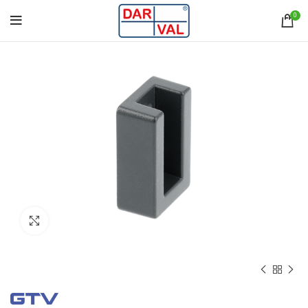
0
Norėdami padidinti spauskite čia