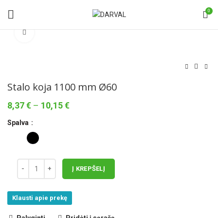
0
Norėdami padidinti spauskite čia
Stalo koja 1100 mm Ø60
Price
8,37
€
–
10,15
€
range:
Spalva
8,37 €
through
10,15 €
Į KREPŠELĮ
Klausti apie prekę