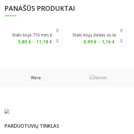
PANAŠŪS PRODUKTAI
Stalo koja 710 mm Ø60
Stalo kojų žiedas su laikikliu
Price
Price
5,80
€
–
11,18
€
0,99
€
–
1,16
€
range:
range:
5,80 €
0,99 €
through
through
11,18 €
1,16 €
Wera
PARDUOTUVIŲ TINKLAS