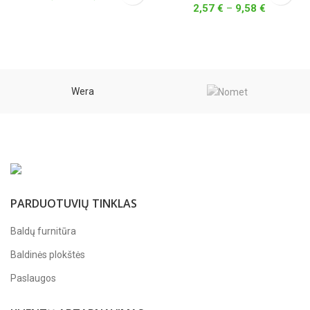
range:
Price
2,57
€
–
9,58
€
0,10 €
range:
through
2,57 €
0,12 €
through
9,58 €
Wera
PARDUOTUVIŲ TINKLAS
Baldų furnitūra
Baldinės plokštės
Paslaugos