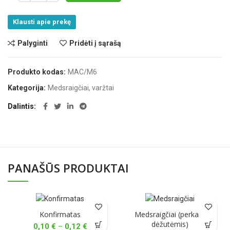
Klausti apie prekę
Palyginti
Pridėti į sąrašą
Produkto kodas:
MAC/M6
Kategorija:
Medsraigčiai, varžtai
Dalintis
PANAŠŪS PRODUKTAI
Konfirmatas
Medsraigčiai (perkant
dėžutėmis)
Price
0,10
€
–
0,12
€