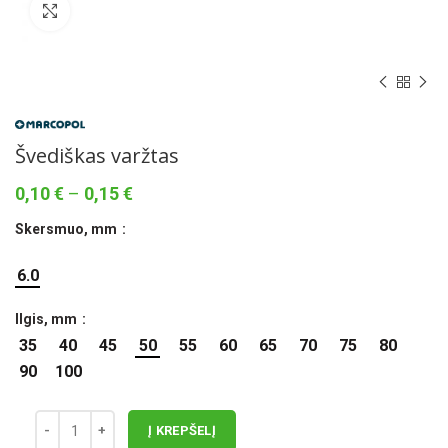
Norėdami padidinti spauskite čia
Švediškas varžtas
Price
0,10
€
–
0,15
€
range:
Skersmuo, mm
0,10 €
through
6.0
0,15 €
Ilgis, mm
35
40
45
50
55
60
65
70
75
80
90
100
Į KREPŠELĮ