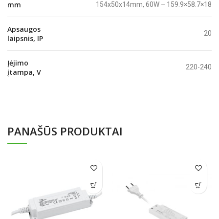
mm
154x50x14mm, 60W – 159.9×58.7×18
Apsaugos
20
laipsnis, IP
Įėjimo
220-240
įtampa, V
PANAŠŪS PRODUKTAI