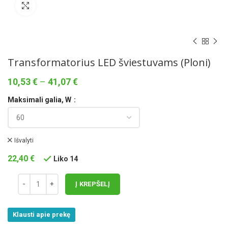
Norėdami padidinti spauskite čia
Transformatorius LED šviestuvams (Ploni)
Price
10,53
€
–
41,07
€
range:
Maksimali galia, W
10,53 €
through
41,07 €
Išvalyti
22,40
€
Liko 14
Į KREPŠELĮ
Klausti apie prekę