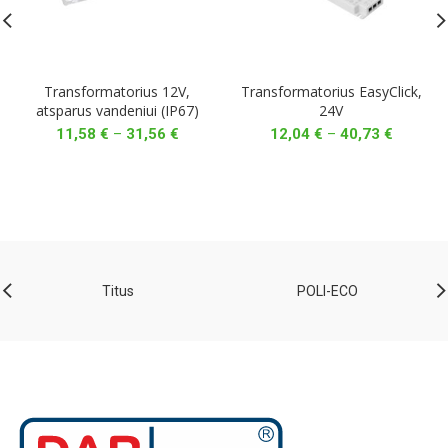
Transformatorius 12V,
Transformatorius EasyClick,
atsparus vandeniui (IP67)
24V
Price
Price
11,58
€
–
31,56
€
12,04
€
–
40,73
€
range:
range:
11,58 €
12,04 €
through
through
31,56 €
40,73 €
Titus
POLI-ECO