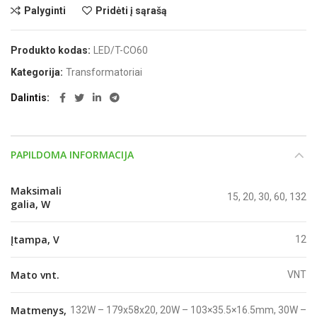
Palyginti
Pridėti į sąrašą
Produkto kodas:
LED/T-CO60
Kategorija:
Transformatoriai
Dalintis
PAPILDOMA INFORMACIJA
Maksimali
15, 20, 30, 60, 132
galia, W
Įtampa, V
12
Mato vnt.
VNT
Matmenys,
132W – 179x58x20, 20W – 103×35.5×16.5mm, 30W –