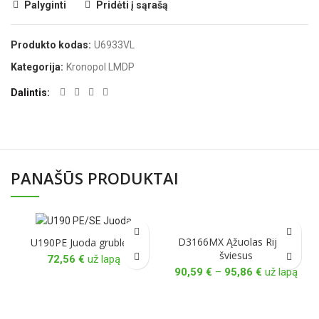
Palyginti
Pridėti į sąrašą
Produkto kodas:
U6933VL
Kategorija:
Kronopol LMDP
Dalintis
PANAŠŪS PRODUKTAI
D3166MX Ąžuolas Rijeka
U190PE Juoda grublėta
šviesus
72,56
€
už lapą
Price
90,59
€
–
95,86
€
už lapą
range:
90,59 €
through