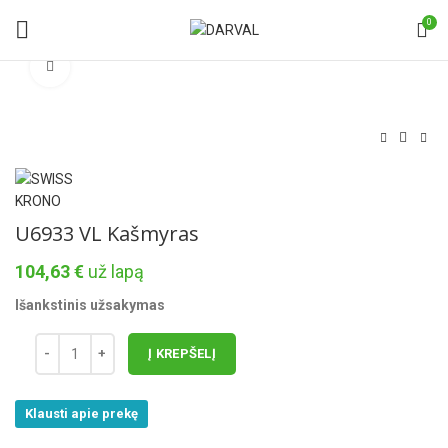
0
Norėdami padidinti spauskite čia
U6933 VL Kašmyras
104,63
€
už lapą
Išankstinis užsakymas
Į KREPŠELĮ
Klausti apie prekę