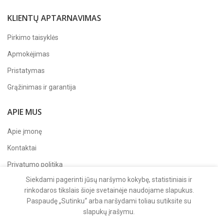
KLIENTŲ APTARNAVIMAS
Pirkimo taisyklės
Apmokėjimas
Pristatymas
Grąžinimas ir garantija
APIE MUS
Apie įmonę
Kontaktai
Privatumo politika
Siekdami pagerinti jūsų naršymo kokybę, statistiniais ir
Sekite mus
Facebook'e
rinkodaros tikslais šioje svetainėje naudojame slapukus.
Paspaudę „Sutinku“ arba naršydami toliau sutiksite su
slapukų įrašymu.