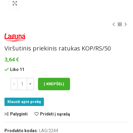
Norėdami padidinti spauskite čia
Viršutinis priekinis ratukas KOP/RS/50
3,64
€
Liko 11
Į KREPŠELĮ
Klausti apie prekę
Palyginti
Pridėti į sąrašą
Produkto kodas:
LAG/2244