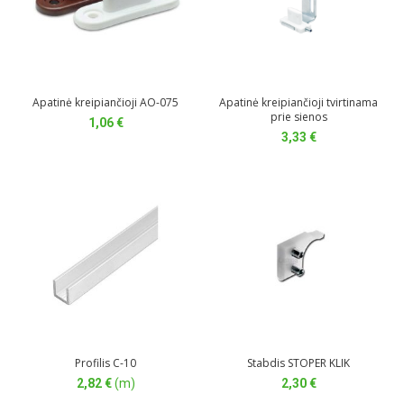
Apatinė kreipiančioji AO-075
Apatinė kreipiančioji tvirtinama
prie sienos
1,06
€
3,33
€
Profilis C-10
Stabdis STOPER KLIK
2,82
€
(m)
2,30
€