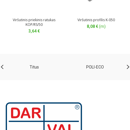
Viršutinis priekinis ratukas
Viršutinis profilis K-050
KOP/RS/50
8,08
€
(m)
3,64
€
Titus
POLI-ECO