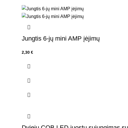
Jungtis 6-jų mini AMP įėjimų
2,30
€
Dviejų COB LED juostų sujungimas su