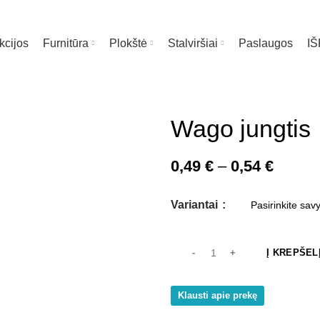
kcijos
Furnitūra
Plokštė
Stalviršiai
Paslaugos
I
te čia
Wago jungtis
Price
0,49
€
–
0,54
€
range:
0,49 €
Variantai
throug
0,54 €
Į KREPŠEL
Klausti apie prekę