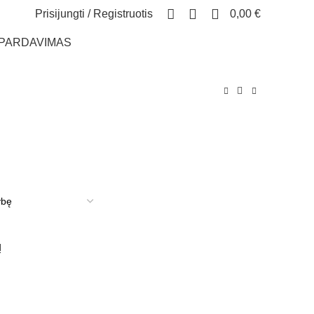
0
Prisijungti / Registruotis
0,00
€
ŠPARDAVIMAS
h
Į