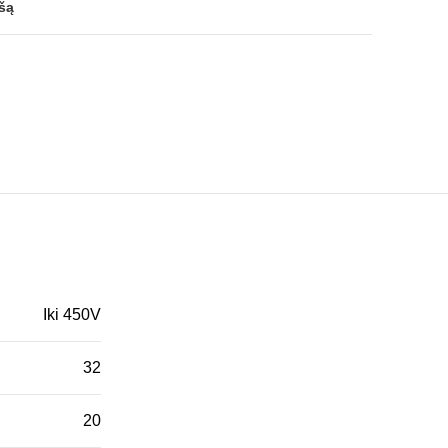
ašą
Iki 450V
32
20