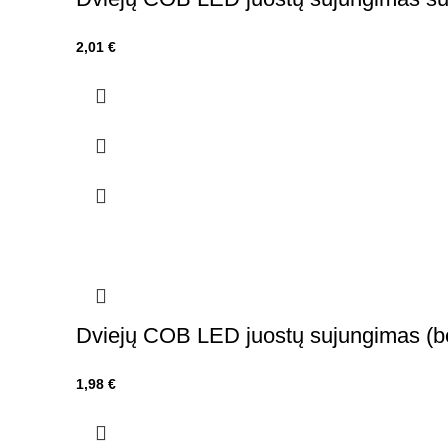
2,01
€
Dviejų COB LED juostų sujungimas (be
1,98
€