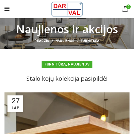
0
Naujienos ir akcijos
PRADŽIA
NAUJIENOS
FURNITŪRA
,
FURNITŪRA
NAUJIENOS
Stalo kojų kolekcija pasipildė!
27
LAP