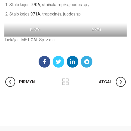
Stalo kojos
970A
, stačiakampės, juodos sp.;
Stalo kojos
971A
, trapecinės, juodos sp.
D-970
D-971
Tiekėjas: MET-GAL Sp. z o.o.
PIRMYN
ATGAL