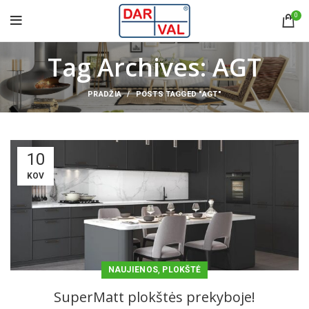
0
Tag Archives: AGT
PRADŽIA
POSTS TAGGED "AGT"
10
KOV
,
NAUJIENOS
PLOKŠTĖ
SuperMatt plokštės prekyboje!