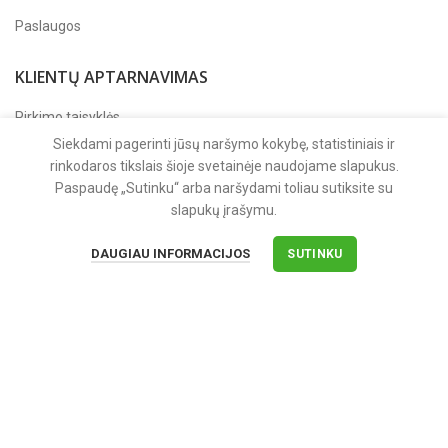
Paslaugos
KLIENTŲ APTARNAVIMAS
Pirkimo taisyklės
Siekdami pagerinti jūsų naršymo kokybę, statistiniais ir
Apmokėjimas
rinkodaros tikslais šioje svetainėje naudojame slapukus.
Pristatymas
Paspaudę „Sutinku“ arba naršydami toliau sutiksite su
slapukų įrašymu.
Grąžinimas ir garantija
DAUGIAU INFORMACIJOS
SUTINKU
APIE MUS
Apie įmonę
Kontaktai
Privatumo politika
Sekite mus
Facebook'e