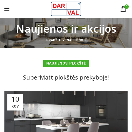
0
Naujienos ir akcijos
PRADŽIA
NAUJIENOS
,
NAUJIENOS
PLOKŠTĖ
SuperMatt plokštės prekyboje!
10
KOV