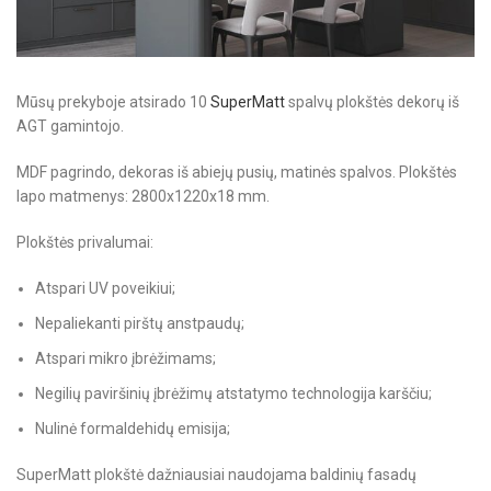
Mūsų prekyboje atsirado 10
SuperMatt
spalvų plokštės dekorų iš
AGT gamintojo.
MDF pagrindo, dekoras iš abiejų pusių, matinės spalvos. Plokštės
lapo matmenys: 2800x1220x18 mm.
Plokštės privalumai:
Atspari UV poveikiui;
Nepaliekanti pirštų anstpaudų;
Atspari mikro įbrėžimams;
Negilių paviršinių įbrėžimų atstatymo technologija karščiu;
Nulinė formaldehidų emisija;
SuperMatt plokštė dažniausiai naudojama baldinių fasadų