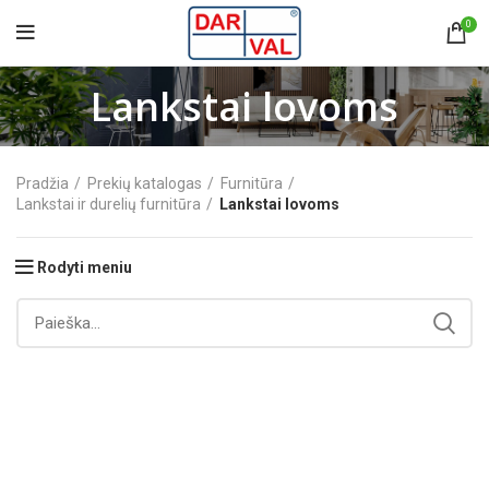
0
Lankstai lovoms
Pradžia
Prekių katalogas
Furnitūra
Lankstai ir durelių furnitūra
Lankstai lovoms
Rodyti meniu