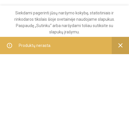
KLIENTŲ APTARNAVIMAS
Siekdami pagerinti jūsų naršymo kokybę, statistiniais ir
Pirkimo taisyklės
rinkodaros tikslais šioje svetainėje naudojame slapukus.
Paspaudę „Sutinku“ arba naršydami toliau sutiksite su
Apmokėjimas
slapukų įrašymu.
Pristatymas
DAUGIAU INFORMACIJOS
SUTINKU
Produktų nerasta.
Grąžinimas ir garantija
APIE MUS
Apie įmonę
Kontaktai
Privatumo politika
Sekite mus
Facebook'e
2025 UAB "DARVAL"