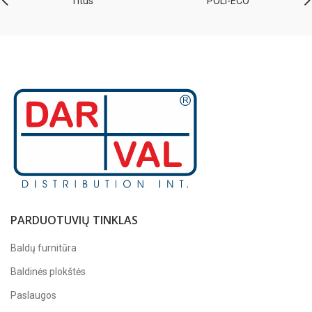
Titus
POLI-ECO
PARDUOTUVIŲ TINKLAS
Baldų furnitūra
Baldinės plokštės
Paslaugos