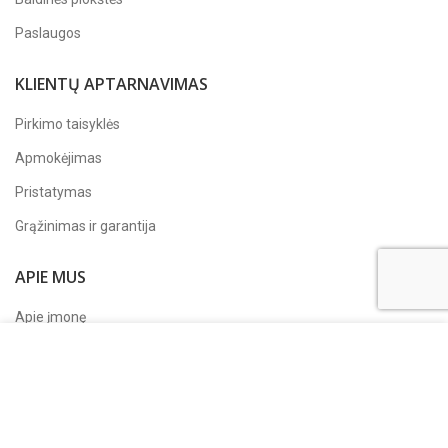
Paslaugos
KLIENTŲ APTARNAVIMAS
Pirkimo taisyklės
Apmokėjimas
Pristatymas
Grąžinimas ir garantija
APIE MUS
Apie įmonę
Siekdami pagerinti jūsų naršymo kokybę, statistiniais ir
Kontaktai
rinkodaros tikslais šioje svetainėje naudojame slapukus.
Privatumo politika
Paspaudę „Sutinku“ arba naršydami toliau sutiksite su
slapukų įrašymu.
Sekite mus
Facebook'e