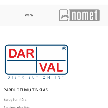
Wera
PARDUOTUVIŲ TINKLAS
Baldų furnitūra
Baldinės plokštės