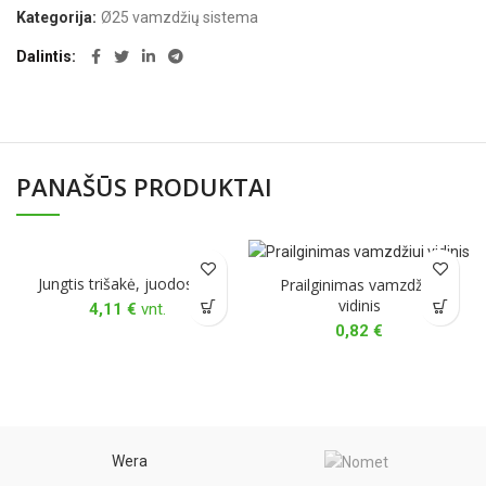
Kategorija:
Ø25 vamzdžių sistema
Dalintis
PANAŠŪS PRODUKTAI
Jungtis trišakė, juodos sp.
Prailginimas vamzdžiui
vidinis
4,11
€
vnt.
0,82
€
Wera