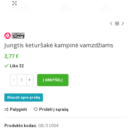
Norėdami padidinti spauskite čia
Jungtis keturšakė kampinė vamzdžiams
2,77
€
Liko 32
Į KREPŠELĮ
Klausti apie prekę
Palyginti
Pridėti į sąrašą
Produkto kodas:
GIE/3.U004