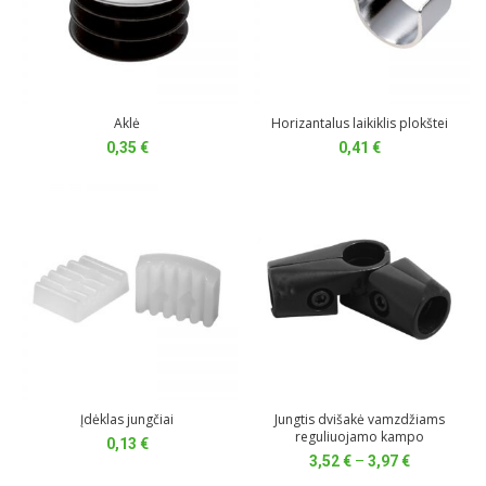
Aklė
Horizantalus laikiklis plokštei
0,35
€
0,41
€
Įdėklas jungčiai
Jungtis dvišakė vamzdžiams
reguliuojamo kampo
0,13
€
Price
3,52
€
–
3,97
€
range: