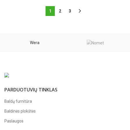
range:
1,68 €
1
2
3
through
1,80 €
Wera
PARDUOTUVIŲ TINKLAS
Baldų furnitūra
Baldinės plokštės
Paslaugos