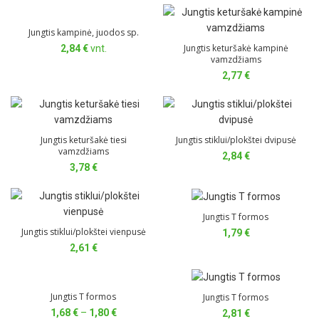
3,52 €
through
Jungtis kampinė, juodos sp.
3,97 €
Jungtis keturšakė kampinė
2,84
€
vnt.
vamzdžiams
2,77
€
Jungtis keturšakė tiesi
Jungtis stiklui/plokštei dvipusė
vamzdžiams
2,84
€
3,78
€
Jungtis T formos
Jungtis stiklui/plokštei vienpusė
1,79
€
2,61
€
Jungtis T formos
Jungtis T formos
Price
1,68
€
–
1,80
€
2,81
€