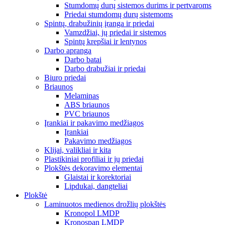
Stumdomų durų sistemos durims ir pertvaroms
Priedai stumdomų durų sistemoms
Spintų, drabužinių įranga ir priedai
Vamzdžiai, jų priedai ir sistemos
Spintų krepšiai ir lentynos
Darbo apranga
Darbo batai
Darbo drabužiai ir priedai
Biuro priedai
Briaunos
Melaminas
ABS briaunos
PVC briaunos
Įrankiai ir pakavimo medžiagos
Įrankiai
Pakavimo medžiagos
Klijai, valikliai ir kita
Plastikiniai profiliai ir jų priedai
Plokštės dekoravimo elementai
Glaistai ir korektoriai
Lipdukai, dangteliai
Plokštė
Laminuotos medienos drožlių plokštės
Kronopol LMDP
Kronospan LMDP