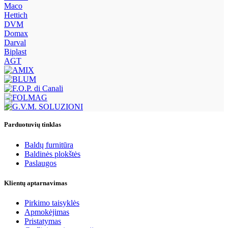
Maco
Hettich
DVM
Domax
Darval
Biplast
AGT
Parduotuvių tinklas
Baldų furnitūra
Baldinės plokštės
Paslaugos
Klientų aptarnavimas
Pirkimo taisyklės
Apmokėjimas
Pristatymas