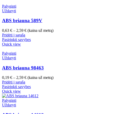
3,11 €
Palyginti
Uždaryti
ABS briauna 589V
Price
0,63
€
–
2,59
€
(kaina už metrą)
range:
Pridėti į sąrašą
0,63 €
Pasirinkti savybes
through
Quick view
2,59 €
Palyginti
Uždaryti
ABS briauna 98463
Price
0,19
€
–
2,59
€
(kaina už metrą)
range:
Pridėti į sąrašą
0,19 €
Pasirinkti savybes
through
Quick view
2,59 €
Palyginti
Uždaryti