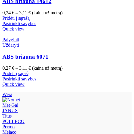
ABS briauna 14612
Price
0,24
€
–
3,11
€
(kaina už metrą)
range:
Pridėti į sąrašą
0,24 €
Pasirinkti savybes
through
Quick view
3,11 €
Palyginti
Uždaryti
ABS briauna 6071
Price
0,27
€
–
3,11
€
(kaina už metrą)
range:
Pridėti į sąrašą
0,27 €
Pasirinkti savybes
through
Quick view
3,11 €
Wera
Met-Gal
JANUS
Titus
POLI-ECO
Permo
Melaco