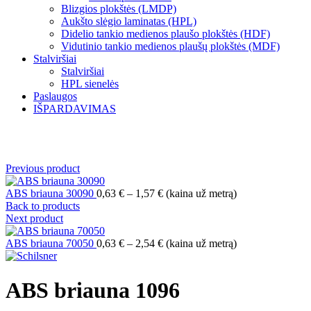
Blizgios plokštės (LMDP)
Aukšto slėgio laminatas (HPL)
Didelio tankio medienos plaušo plokštės (HDF)
Vidutinio tankio medienos plaušų plokštės (MDF)
Stalviršiai
Stalviršiai
HPL sienelės
Paslaugos
IŠPARDAVIMAS
Norėdami padidinti spauskite čia
Previous product
Price
ABS briauna 30090
0,63
€
–
1,57
€
(kaina už metrą)
range:
Back to products
0,63 €
Next product
through
1,57 €
Price
ABS briauna 70050
0,63
€
–
2,54
€
(kaina už metrą)
range:
0,63 €
through
ABS briauna 1096
2,54 €