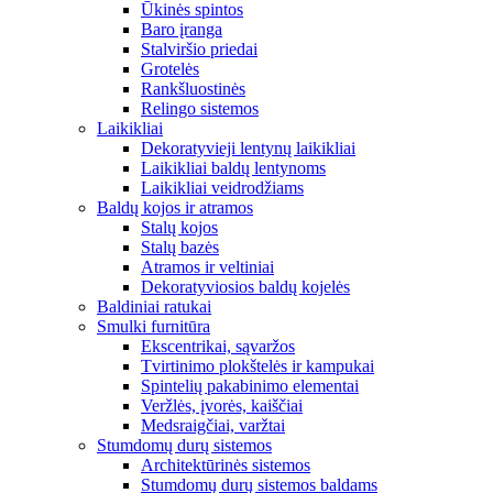
Ūkinės spintos
Baro įranga
Stalviršio priedai
Grotelės
Rankšluostinės
Relingo sistemos
Laikikliai
Dekoratyvieji lentynų laikikliai
Laikikliai baldų lentynoms
Laikikliai veidrodžiams
Baldų kojos ir atramos
Stalų kojos
Stalų bazės
Atramos ir veltiniai
Dekoratyviosios baldų kojelės
Baldiniai ratukai
Smulki furnitūra
Ekscentrikai, sąvaržos
Tvirtinimo plokštelės ir kampukai
Spintelių pakabinimo elementai
Veržlės, įvorės, kaiščiai
Medsraigčiai, varžtai
Stumdomų durų sistemos
Architektūrinės sistemos
Stumdomų durų sistemos baldams