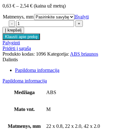
Price
0,63
€
–
2,54
€
(kaina už metrą)
range:
Matmenys, mm
0,63 €
Išvalyti
through
produkto
2,54 €
kiekis:
Į krepšelį
ABS
Klausti apie prekę
briauna
Palyginti
1096
Pridėti į sąrašą
Produkto kodas:
1096
Kategorija:
ABS briaunos
Dalintis
Papildoma informacija
Papildoma informacija
Medžiaga
ABS
Mato vnt.
M
Matmenys, mm
22 x 0.8, 22 x 2.0, 42 x 2.0