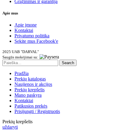
Grąžinimas ir garantija
Apie mus
Apie įmonę
Kontaktai
Privatumo politika
Sekite mus
Facebook'e
2025 UAB "DARVAL"
Saugūs mokėjimai su:
Search
Pradžia
Prekių katalogas
Naujienos ir akcijos
Prekių krepšelis
Mano paskyra
Kontaktai
Patikusios prekės
Prisijungti / Registruotis
Prekių krepšelis
uždaryti