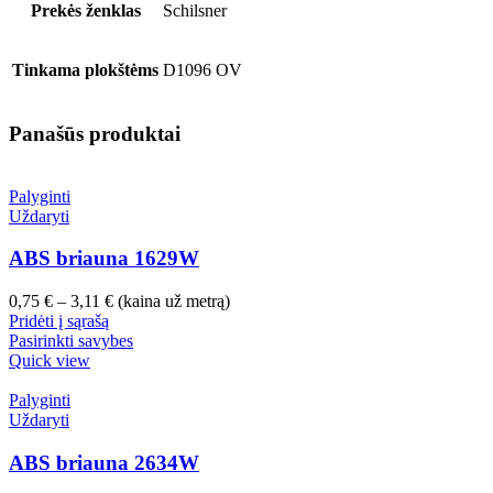
Prekės ženklas
Schilsner
Tinkama plokštėms
D1096 OV
Panašūs produktai
Palyginti
Uždaryti
ABS briauna 1629W
Price
0,75
€
–
3,11
€
(kaina už metrą)
range:
Pridėti į sąrašą
0,75 €
Pasirinkti savybes
through
Quick view
3,11 €
Palyginti
Uždaryti
ABS briauna 2634W