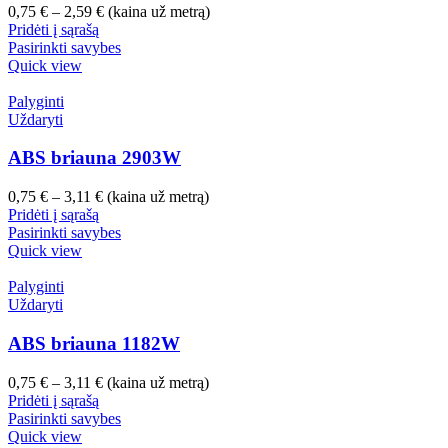
Price
0,75
€
–
2,59
€
(kaina už metrą)
range:
Pridėti į sąrašą
0,75 €
Pasirinkti savybes
through
Quick view
2,59 €
Palyginti
Uždaryti
ABS briauna 2903W
Price
0,75
€
–
3,11
€
(kaina už metrą)
range:
Pridėti į sąrašą
0,75 €
Pasirinkti savybes
through
Quick view
3,11 €
Palyginti
Uždaryti
ABS briauna 1182W
Price
0,75
€
–
3,11
€
(kaina už metrą)
range:
Pridėti į sąrašą
0,75 €
Pasirinkti savybes
through
Quick view