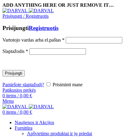
ADD ANYTHING HERE OR JUST REMOVE IT…
Prisijungti / Registruotis
Prisijungti
Registruotis
Vartotojo vardas arba el.paštas
*
Slaptažodis
*
Prisijungti
Pamiršote slaptažodį?
Prisiminti mane
Patikusios prekės
0
items
/
0,00
€
Menu
0
items
/
0,00
€
Naujienos ir Akcijos
Furnitūra
Apšvietimo produktai ir jų priedai