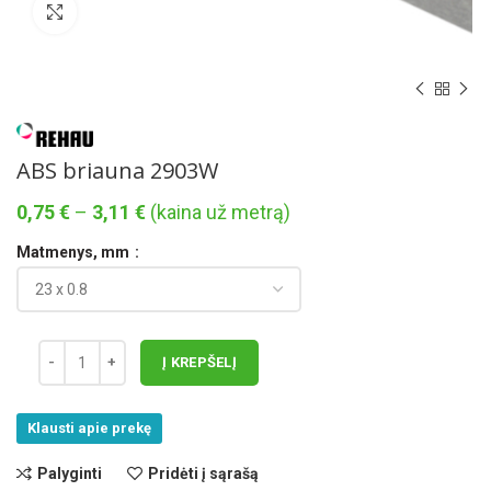
Norėdami padidinti spauskite čia
ABS briauna 2903W
Price
0,75
€
–
3,11
€
(kaina už metrą)
range:
Matmenys, mm
0,75 €
through
3,11 €
Į KREPŠELĮ
Klausti apie prekę
Palyginti
Pridėti į sąrašą