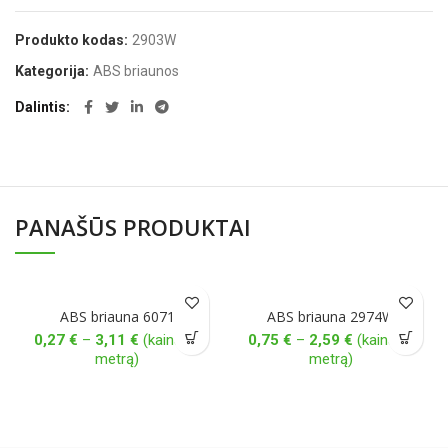
Produkto kodas:
2903W
Kategorija:
ABS briaunos
Dalintis
PANAŠŪS PRODUKTAI
ABS briauna 6071
ABS briauna 2974W
Price
Price
0,27
€
–
3,11
€
(kaina už
0,75
€
–
2,59
€
(kaina už
range:
range:
metrą)
metrą)
0,27 €
0,75 €
through
through
3,11 €
2,59 €