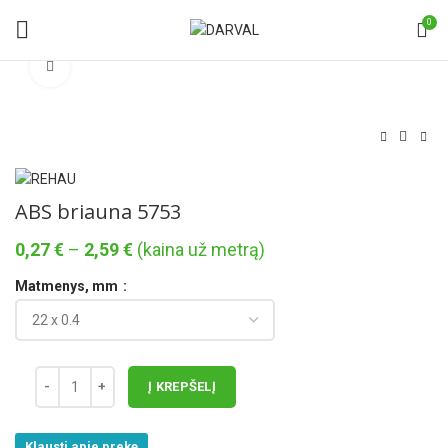
0
Norėdami padidinti spauskite čia
ABS briauna 5753
Price
0,27
€
–
2,59
€
(kaina už metrą)
range:
Matmenys, mm
0,27 €
through
2,59 €
Į KREPŠELĮ
Klausti apie prekę