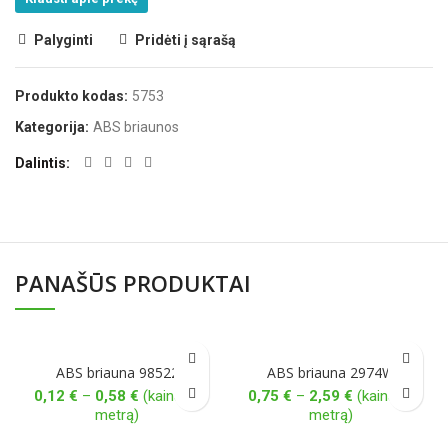
Palyginti
Pridėti į sąrašą
Produkto kodas:
5753
Kategorija:
ABS briaunos
Dalintis
PANAŠŪS PRODUKTAI
ABS briauna 98522
ABS briauna 2974W
Price
Price
0,12
€
–
0,58
€
(kaina už
0,75
€
–
2,59
€
(kaina už
range:
range:
metrą)
metrą)
0,12 €
0,75 €