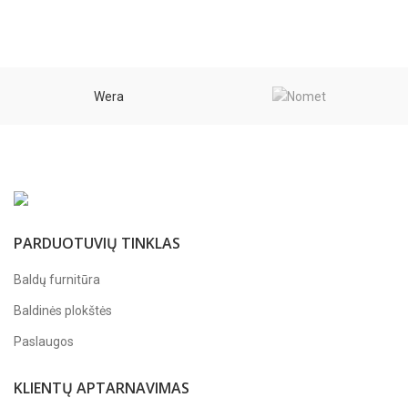
through
through
0,58 €
2,59 €
Wera
PARDUOTUVIŲ TINKLAS
Baldų furnitūra
Baldinės plokštės
Paslaugos
KLIENTŲ APTARNAVIMAS