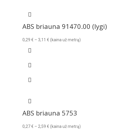
ABS briauna 91470.00 (lygi)
Price
0,29
€
–
3,11
€
(kaina už metrą)
range:
0,29 €
through
3,11 €
ABS briauna 5753
Price
0,27
€
–
2,59
€
(kaina už metrą)