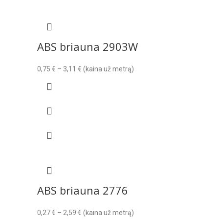
ABS briauna 2903W
Price
0,75
€
–
3,11
€
(kaina už metrą)
range:
0,75 €
through
3,11 €
ABS briauna 2776
Price
0,27
€
–
2,59
€
(kaina už metrą)