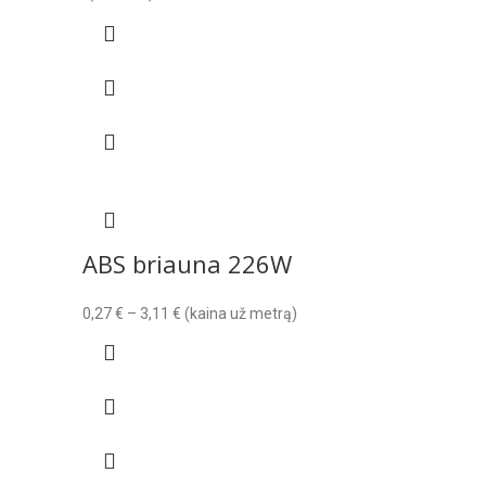
range:
0,27 €
through
2,59 €
ABS briauna 226W
Price
0,27
€
–
3,11
€
(kaina už metrą)
range:
0,27 €
through
3,11 €