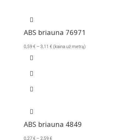
ABS briauna 76971
Price
0,59
€
–
3,11
€
(kaina už metrą)
range:
0,59 €
through
3,11 €
ABS briauna 4849
Price
0,27
€
–
2,59
€