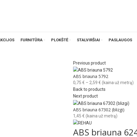
AKCIJOS
FURNITŪRA
PLOKŠTĖ
STALVIRŠIAI
PASLAUGOS
Previous product
ABS briauna 5792
Price
0,75
€
–
2,59
€
(kaina už metrą)
range:
Back to products
0,75 €
Next product
through
ABS briauna 67302 (blizgi)
2,59 €
1,45
€
(kaina už metrą)
ABS briauna 62