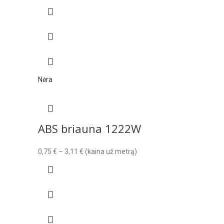
range:
0,27 €
through
2,59 €
Nėra
ABS briauna 1222W
Price
0,75
€
–
3,11
€
(kaina už metrą)
range:
0,75 €
through
3,11 €