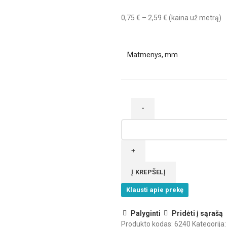
Price
0,75
€
–
2,59
€
(kaina už metrą)
range:
0,75 €
through
Matmenys, mm
2,59 €
produkto
kiekis:
ABS
briauna
6240
Į KREPŠELĮ
Klausti apie prekę
Palyginti
Pridėti į sąrašą
Produkto kodas:
6240
Kategorija