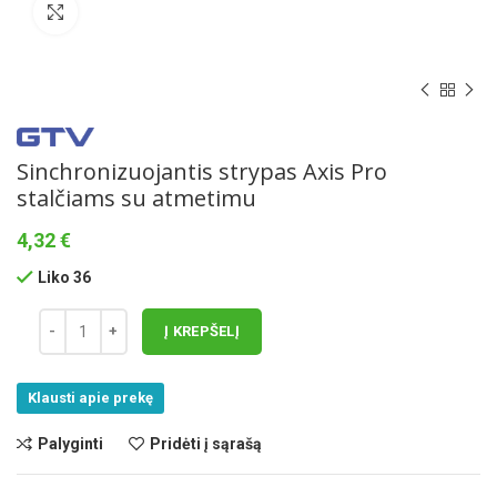
Norėdami padidinti spauskite čia
Sinchronizuojantis strypas Axis Pro
stalčiams su atmetimu
4,32
€
Liko 36
Į KREPŠELĮ
Klausti apie prekę
Palyginti
Pridėti į sąrašą