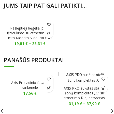
JUMS TAIP PAT GALI PATIKTI…
Paslėptieji bėgeliai pilno
ištraukimo su atmetimu, 18
mm Modern Slide PRO 3D
Price
19,81
€
–
28,31
€
range:
19,81 €
through
PANAŠŪS PRODUKTAI
28,31 €
Axis Pro vidinio fasado
rankenėlė
AXIS PRO aukštas stalčių
šonų komplektas „C“ su
17,56
€
atmetimo f-ja, antracitas
Price
31,19
€
–
37,90
€
range:
31,19 €