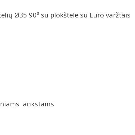
elių Ø35 90⁰ su plokštele su Euro varžtais
iniams lankstams