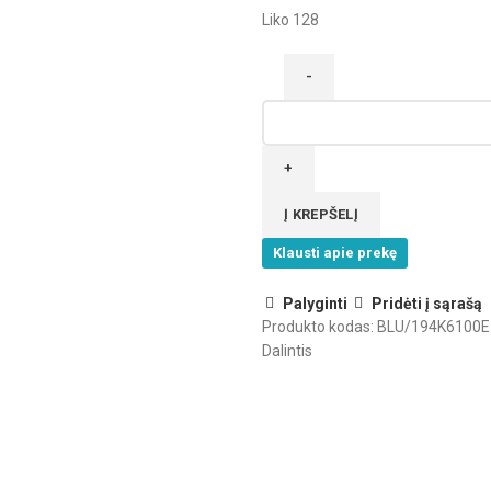
Liko 128
produkto
kiekis:
Blum
tvirtinimo
plokštelė
Į KREPŠELĮ
integr.
Klausti apie prekę
šaldytuvo
lankstui
Palyginti
Pridėti į sąrašą
Produkto kodas:
BLU/194K6100E
Dalintis