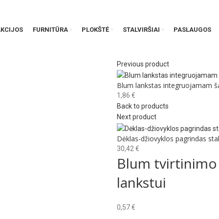
AKCIJOS
FURNITŪRA
PLOKŠTĖ
STALVIRŠIAI
PASLAUGOS
Previous product
Blum lankstas integruojamam ša
1,86
€
Back to products
Next product
Dėklas-džiovyklos pagrindas stal
30,42
€
Blum tvirtinimo 
lankstui
0,57
€