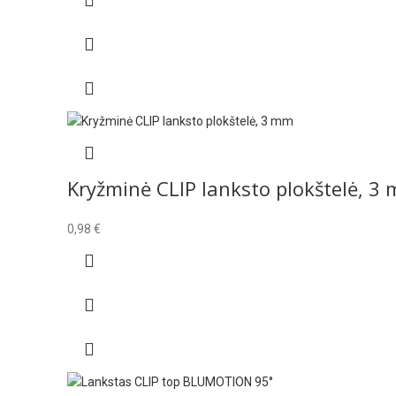
Kryžminė CLIP lanksto plokštelė, 3
0,98
€