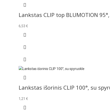
Lankstas CLIP top BLUMOTION 95°, 
6,53
€
Lankstas išorinis CLIP 100°, su spy
1,21
€