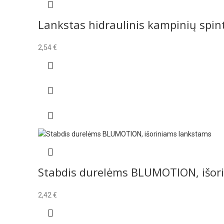
Lankstas hidraulinis kampinių spint
2,54
€
Stabdis durelėms BLUMOTION, išor
2,42
€