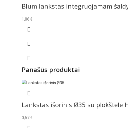
Blum lankstas integruojamam šald
1,86
€
Panašūs produktai
Lankstas išorinis Ø35 su plokštele 
0,57
€