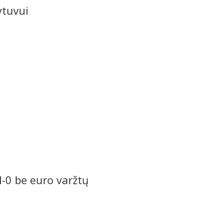
ytuvui
H-0 be euro varžtų