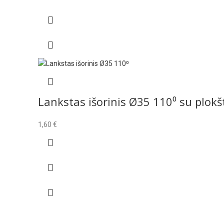
Lankstas išorinis Ø35 110⁰ su plokš
1,60
€