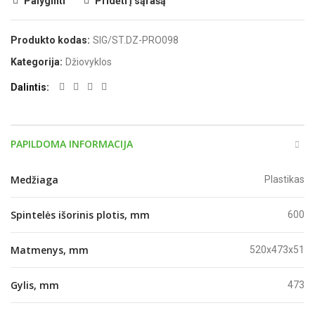
Palyginti
Pridėti į sąrašą
Produkto kodas:
SIG/ST.DZ-PRO098
Kategorija:
Džiovyklos
Dalintis
PAPILDOMA INFORMACIJA
Medžiaga
Plastikas
Spintelės išorinis plotis, mm
600
Matmenys, mm
520x473x51
Gylis, mm
473