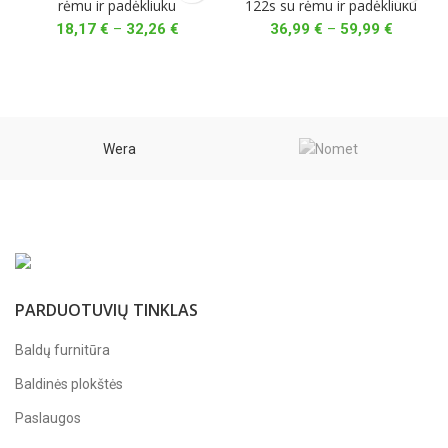
rėmu ir padėkliuku
122s su rėmu ir padėkliuku
Price
Price
18,17
€
–
32,26
€
36,99
€
–
59,99
€
range:
range:
18,17 €
36,99 €
through
through
32,26 €
59,99 €
Wera
PARDUOTUVIŲ TINKLAS
Baldų furnitūra
Baldinės plokštės
Paslaugos