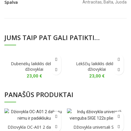
Spalva
Antracitas, Balta, Juoda
JUMS TAIP PAT GALI PATIKTI…
Dubenėlių laikiklis dėklui-
Lėkščių laikiklis dėklui-
džiovyklai
džiovyklai
23,00
€
23,00
€
PANAŠŪS PRODUKTAI
Džiovykla OC-A01 2 dalių su
Džiovykla universali SIGE