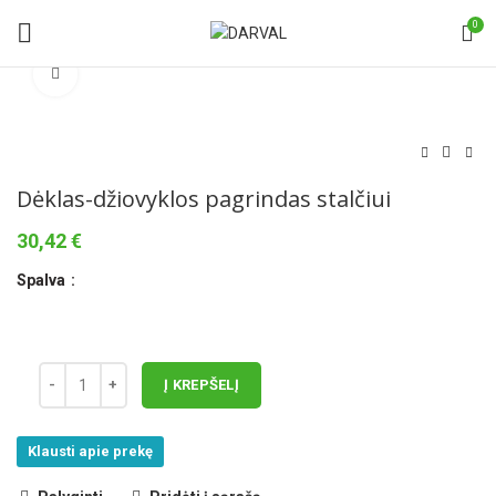
0
Norėdami padidinti spauskite čia
Dėklas-džiovyklos pagrindas stalčiui
30,42
€
Spalva
Į KREPŠELĮ
Klausti apie prekę