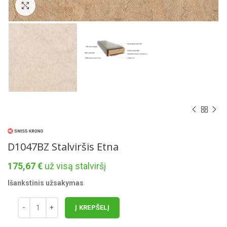
Norėdami padidinti spauskite čia
D1047BZ Stalviršis Etna
175,67
€
už visą stalviršį
Išankstinis užsakymas
Į KREPŠELĮ