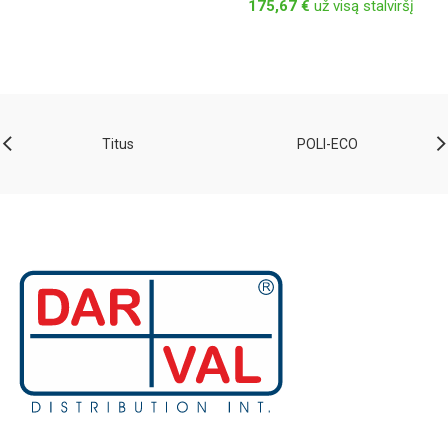
175,67
€
už visą stalviršį
Titus
POLI-ECO