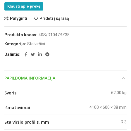
Klausti apie prekę
Palyginti
Pridėti į sąrašą
Produkto kodas:
40S/D1047BZ38
Kategorija:
Stalviršiai
Dalintis
PAPILDOMA INFORMACIJA
Svoris
62,00 kg
Išmatavimai
4100 × 600 × 38 mm
Stalviršio profilis, mm
R 3