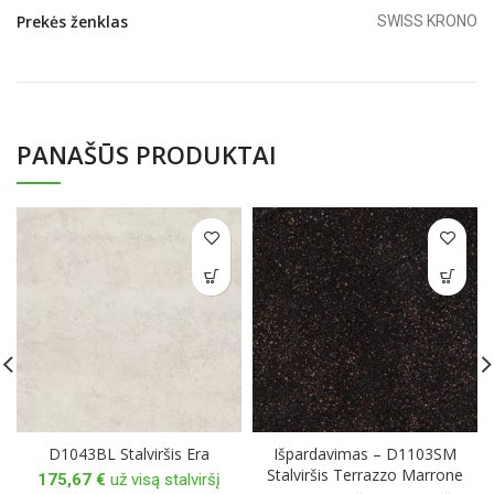
Prekės ženklas
SWISS KRONO
PANAŠŪS PRODUKTAI
D1043BL Stalviršis Era
Išpardavimas – D1103SM
Stalviršis Terrazzo Marrone
175,67
€
už visą stalviršį