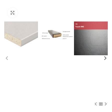
Norėdami padidinti spauskite čia