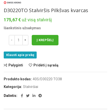
D30220TO Stalviršis Pilkšvas kvarcas
175,67
€
už visą stalviršį
Išankstinis užsakymas
Į KREPŠELĮ
Klausti apie prekę
Palyginti
Pridėti į sąrašą
Produkto kodas:
40S/D30220 TO38
Kategorija:
Stalviršiai
Dalintis