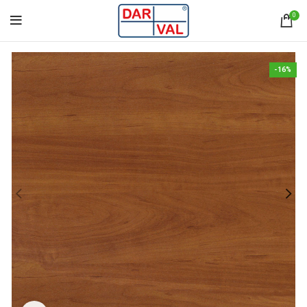
0
-16%