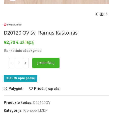
D20120 OV šv. Ramus Kaštonas
92,70
€
už lapą
Išankstinis užsakymas
Į KREPŠELĮ
Klausti apie prekę
Palyginti
Pridėti į sąrašą
Produkto kodas:
D20120OV
Kategorija:
Kronopol LMDP