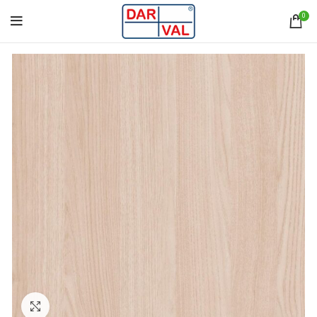
0
Norėdami padidinti spauskite čia