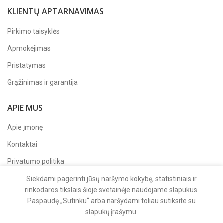
KLIENTŲ APTARNAVIMAS
Pirkimo taisyklės
Apmokėjimas
Pristatymas
Grąžinimas ir garantija
APIE MUS
Apie įmonę
Kontaktai
Privatumo politika
Sekite mus
Facebook'e
Siekdami pagerinti jūsų naršymo kokybę, statistiniais ir
rinkodaros tikslais šioje svetainėje naudojame slapukus.
Paspaudę „Sutinku“ arba naršydami toliau sutiksite su
slapukų įrašymu.
2025 UAB "DARVAL"