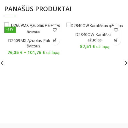
PANAŠŪS PRODUKTAI
-11%
D2840OW Karališkas
ąžuolas
D2609MX Ąžuolas Palermo
šviesus
87,51
€
už lapą
Price
76,35
€
–
101,76
€
už lapą
range:
76,35 €
through
101,76 €