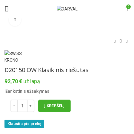
0
Norėdami padidinti spauskite čia
D20150 OW Klasikinis riešutas
92,70
€
už lapą
Išankstinis užsakymas
Į KREPŠELĮ
Klausti apie prekę