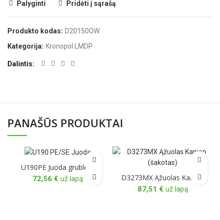
Palyginti
Pridėti į sąrašą
Produkto kodas:
D20150OW
Kategorija:
Kronopol LMDP
Dalintis
PANAŠŪS PRODUKTAI
U190PE Juoda grublėta
D3273MX Ąžuolas Kanjon
72,56
€
už lapą
87,51
€
už lapą