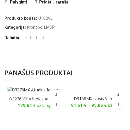
Palyginti
Pridėti į sąrašą
Produkto kodas:
U162VL
Kategorija:
Kronopol LMDP
Dalintis
PANAŠŪS PRODUKTAI
D3158MX Uosis Verona
D3276MX Ąžuolas Ankona
Price
81,61
€
–
95,86
€
už lapą
129,54
€
už lapą
range:
81,61 €
through
95,86 €