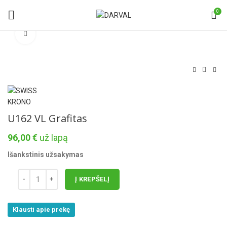
0
Norėdami padidinti spauskite čia
U162 VL Grafitas
96,00
€
už lapą
Išankstinis užsakymas
Į KREPŠELĮ
Klausti apie prekę