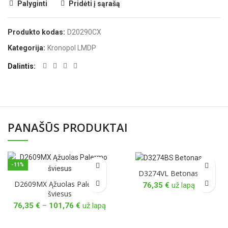
Palyginti
Pridėti į sąrašą
Produkto kodas:
D20290CX
Kategorija:
Kronopol LMDP
Dalintis
PANAŠŪS PRODUKTAI
-11%
D3274VL Betonas
D2609MX Ąžuolas Palermo
76,35
€
už lapą
šviesus
Price
76,35
€
–
101,76
€
už lapą
range:
76,35 €