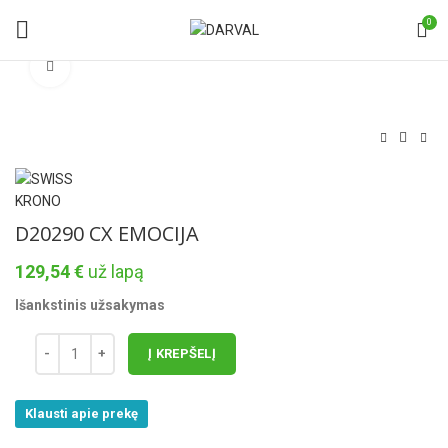
0
Norėdami padidinti spauskite čia
D20290 CX EMOCIJA
129,54
€
už lapą
Išankstinis užsakymas
Į KREPŠELĮ
Klausti apie prekę