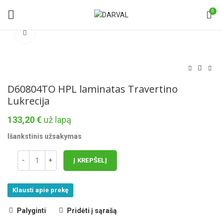
0
Norėdami padidinti spauskite čia
D60804TO HPL laminatas Travertino
Lukrecija
133,20
€
už lapą
Išankstinis užsakymas
Į KREPŠELĮ
Klausti apie prekę
Palyginti
Pridėti į sąrašą