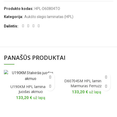
Produkto kodas:
HPL-D60804TO
Kategorija:
Aukšto slėgio laminatas (HPL)
Dalintis
PANAŠŪS PRODUKTAI
D60704SM HPL laminatas
Marmuras Ferruzzi
U190KM HPL laminatas
Juodas akmuo
133,20
€
už lapą
133,20
€
už lapą