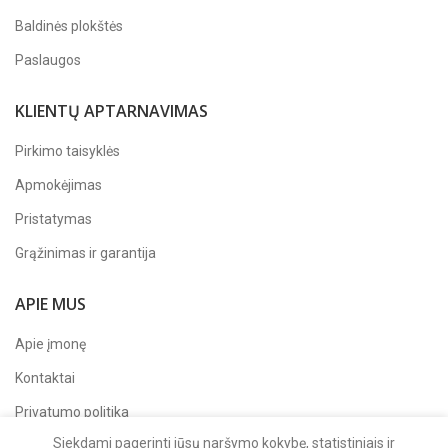
Baldinės plokštės
Paslaugos
KLIENTŲ APTARNAVIMAS
Pirkimo taisyklės
Apmokėjimas
Pristatymas
Grąžinimas ir garantija
APIE MUS
Apie įmonę
Kontaktai
Privatumo politika
Siekdami pagerinti jūsų naršymo kokybę, statistiniais ir
Sekite mus
Facebook'e