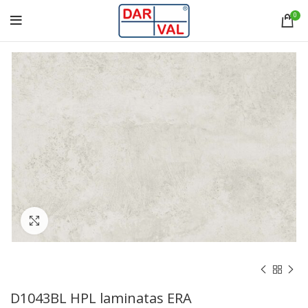
0
Norėdami padidinti spauskite čia
D1043BL HPL laminatas ERA