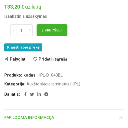
133,20
€
už lapą
Išankstinis užsakymas
Į KREPŠELĮ
Klausti apie prekę
Palyginti
Pridėti į sąrašą
Produkto kodas:
HPL-D1043BL
Kategorija:
Aukšto slėgio laminatas (HPL)
Dalintis
PAPILDOMA INFORMACIJA