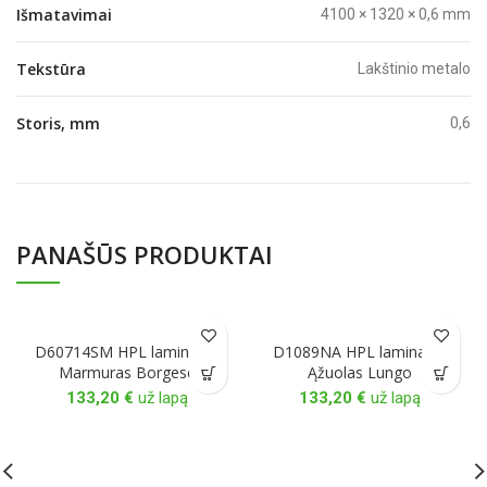
Išmatavimai
4100 × 1320 × 0,6 mm
Tekstūra
Lakštinio metalo
Storis, mm
0,6
PANAŠŪS PRODUKTAI
D60714SM HPL laminatas
D1089NA HPL laminatas
Marmuras Borgese
Ąžuolas Lungo
133,20
€
už lapą
133,20
€
už lapą