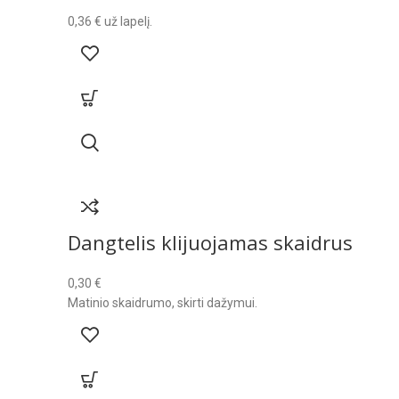
0,36
€
už lapelį.
Dangtelis klijuojamas skaidrus
0,30
€
Matinio skaidrumo, skirti dažymui.