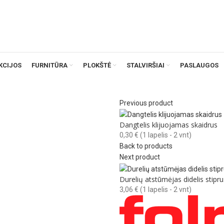
KCIJOS
FURNITŪRA
PLOKŠTĖ
STALVIRŠIAI
PASLAUGOS
Previous product
Dangtelis klijuojamas skaidrus
0,30
€
(1 lapelis - 2 vnt)
Back to products
Next product
Durelių atstūmėjas didelis stipru
3,06
€
(1 lapelis - 2 vnt)