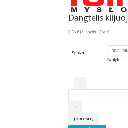
Dangtelis klijuo
0,36
€
(1 lapelis - 2 vnt)
Spalva
Išvalyti
produkto
kiekis:
Dangtelis
klijuojamas
Ø40
Į KREPŠELĮ
(3