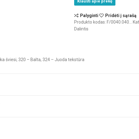
Klausti apie prekę
spalvos)
Palyginti
Pridėti į sąrašą
Produkto kodas:
F/0040.040...
Kat
Dalintis
lka šviesi, 320 – Balta, 324 – Juoda tekstūra
G