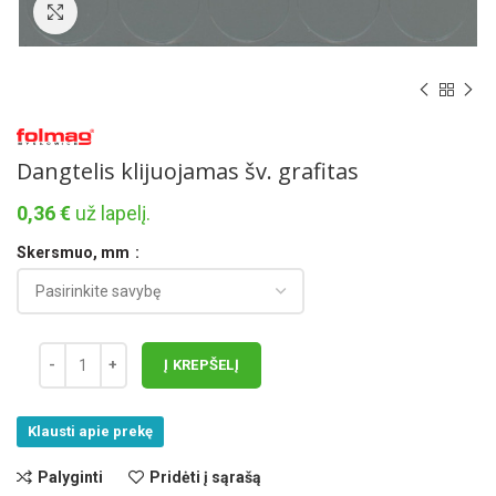
Norėdami padidinti spauskite čia
Dangtelis klijuojamas šv. grafitas
0,36
€
už lapelį.
Skersmuo, mm
Į KREPŠELĮ
Klausti apie prekę
Palyginti
Pridėti į sąrašą