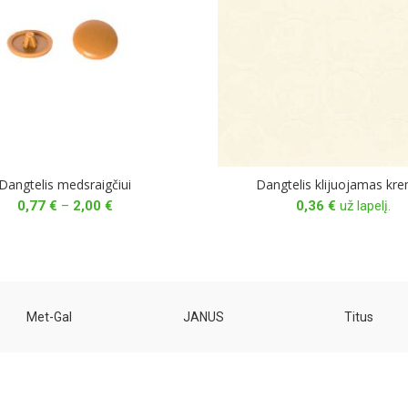
Dangtelis medsraigčiui
Dangtelis klijuojamas kr
Price
0,77
€
–
2,00
€
0,36
€
už lapelį.
range:
0,77 €
through
2,00 €
Met-Gal
JANUS
Titus