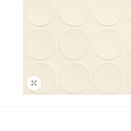
Norėdami padidinti spauskite čia