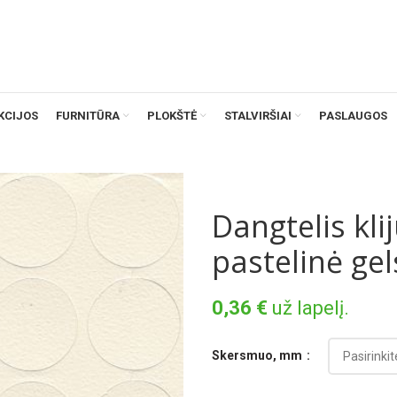
KCIJOS
FURNITŪRA
PLOKŠTĖ
STALVIRŠIAI
PASLAUGOS
Dangtelis kl
pastelinė ge
0,36
€
už lapelį.
Skersmuo, mm