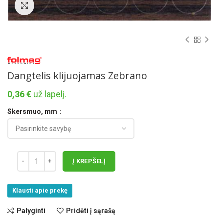
Norėdami padidinti spauskite čia
Dangtelis klijuojamas Zebrano
0,36
€
už lapelį.
Skersmuo, mm
Į KREPŠELĮ
Klausti apie prekę
Palyginti
Pridėti į sąrašą