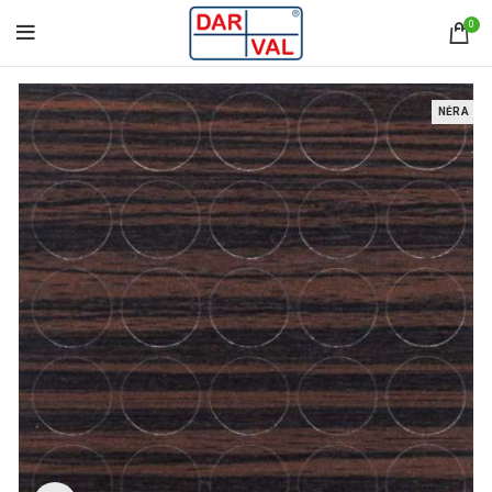
0
NĖRA