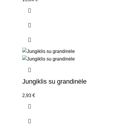
Jungiklis su grandinėle
2,93
€