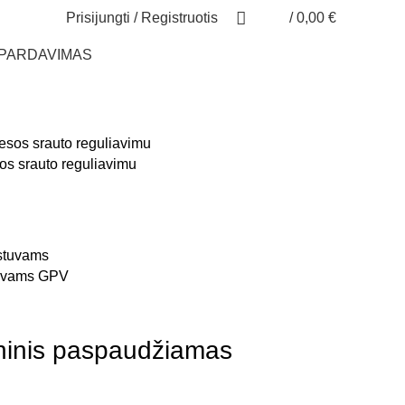
Prisijungti / Registruotis
/
0,00
€
ŠPARDAVIMAS
sos srauto reguliavimu
tuvams GPV
ninis paspaudžiamas