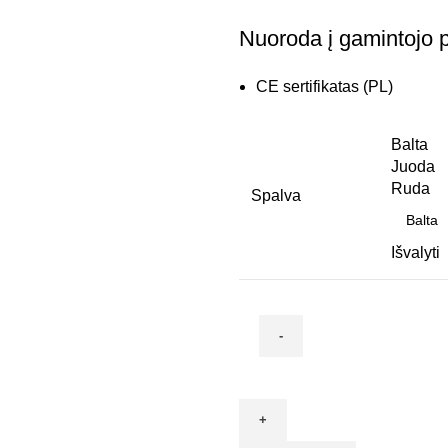
range:
Nuoroda į gamintojo p
0,24 €
through
CE sertifikatas (PL)
1,79 €
Balta
Juoda
Ruda
Spalva
Išvalyti
produkto
kiekis:
Jungiklis
mechaninis