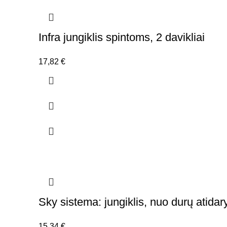
Infra jungiklis spintoms, 2 davikliai
17,82
€
Sky sistema: jungiklis, nuo durų atida
15,34
€