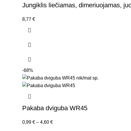
Jungiklis liečiamas, dimeriuojamas, ju
8,77
€
-68%
Pakaba dviguba WR45
Price
0,99
€
–
4,60
€
range: