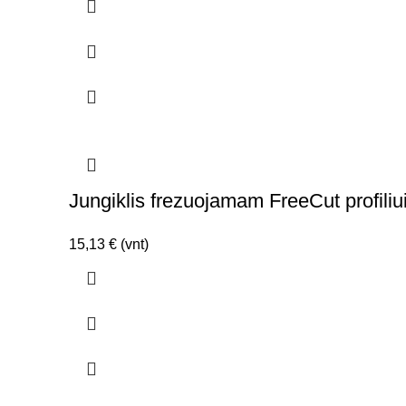
0,99 €
through
4,60 €
Jungiklis frezuojamam FreeCut profiliu
15,13
€
(vnt)