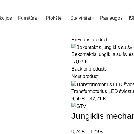
kcijos
Furnitūra
Plokštė
Stalviršiai
Paslaugos
I
Previous product
Bekontaktis jungiklis su švie
13,07
€
ia
Back to products
Next product
Transformatorius LED švies
Price
9,50
€
–
47,21
€
range:
9,50 €
Jungiklis mecha
through
47,21 €
Price
0,24
€
–
1,79
€