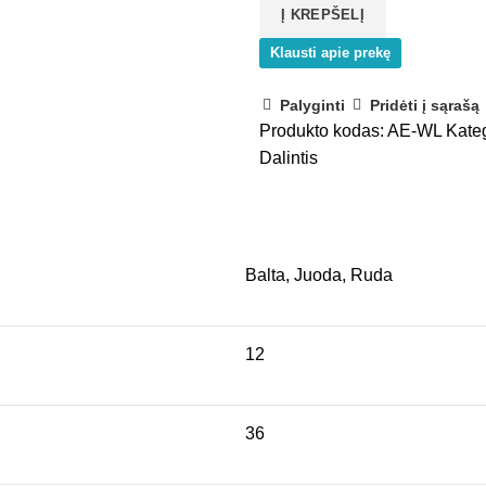
Į KREPŠELĮ
paspaudžiamas
Klausti apie prekę
Palyginti
Pridėti į sąrašą
Produkto kodas:
AE-WL
Kate
Dalintis
Balta, Juoda, Ruda
12
36