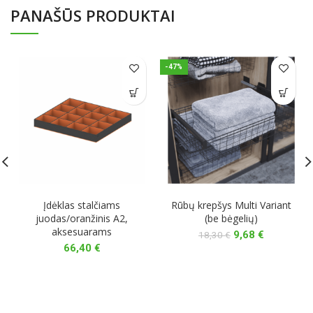
PANAŠŪS PRODUKTAI
-47%
Įdėklas stalčiams
Rūbų krepšys Multi Variant
juodas/oranžinis A2,
(be bėgelių)
aksesuarams
Original
Current
9,68
€
18,30
€
price
price
66,40
€
was:
is:
18,30 €.
9,68 €.