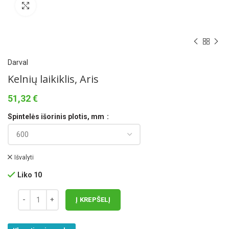
Norėdami padidinti spauskite čia
Darval
Kelnių laikiklis, Aris
51,32
€
Spintelės išorinis plotis, mm
Išvalyti
Liko 10
Į KREPŠELĮ