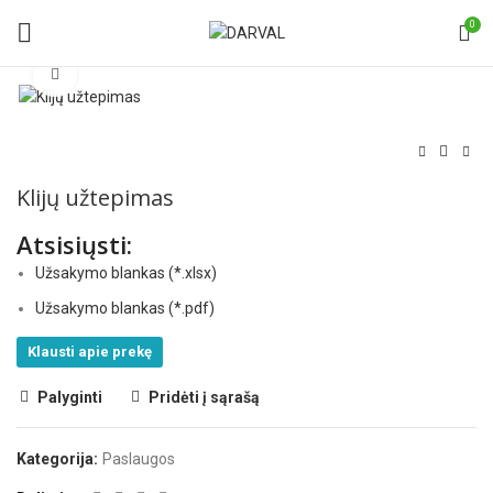
0
Norėdami padidinti spauskite čia
Klijų užtepimas
Atsisiųsti:
Užsakymo blankas (*.xlsx)
Užsakymo blankas (*.pdf)
Klausti apie prekę
Palyginti
Pridėti į sąrašą
Kategorija:
Paslaugos