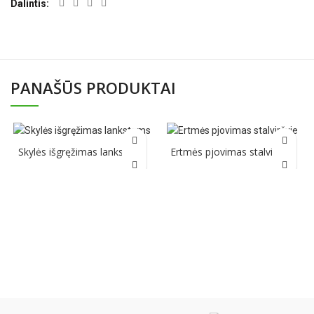
Dalintis
PANAŠŪS PRODUKTAI
Skylės išgręžimas lankstams
Ertmės pjovimas stalviršyje