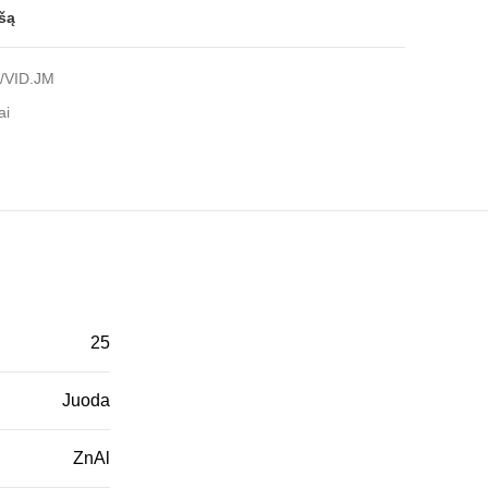
ašą
/VID.JM
ai
25
Juoda
ZnAl