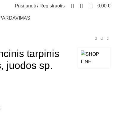
0
Prisijungti / Registruotis
0,00
€
ŠPARDAVIMAS
ncinis tarpinis
, juodos sp.
Į