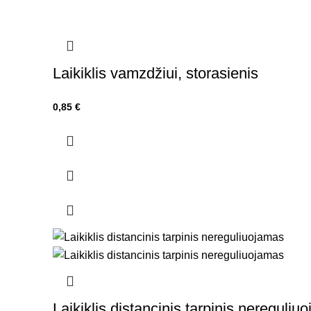
Laikiklis vamzdžiui, storasienis
0,85
€
Laikiklis distancinis tarpinis nereguliu