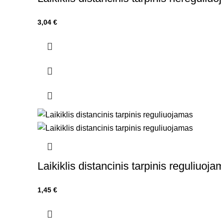
3,04
€
Laikiklis distancinis tarpinis reguliuoj
1,45
€