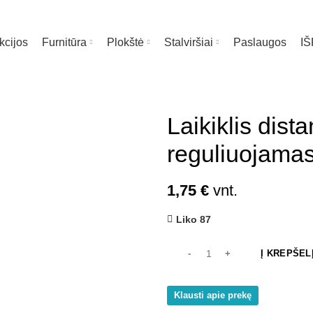
kcijos
Furnitūra
Plokštė
Stalviršiai
Paslaugos
I
te čia
Laikiklis dista
reguliuojamas
1,75
€
vnt.
Liko 87
Į KREPŠEL
Klausti apie prekę