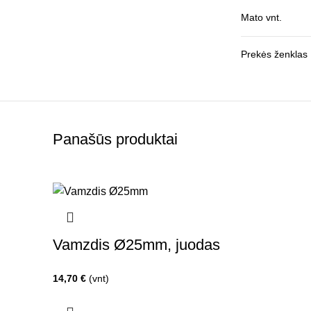
Mato vnt.
Prekės ženklas
Panašūs produktai
Vamzdis Ø25mm, juodas
14,70
€
(vnt)