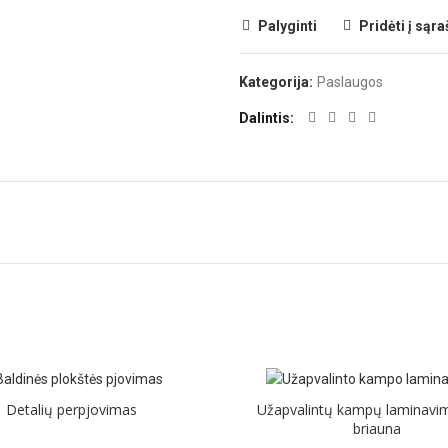
Palyginti
Pridėti į sąra
Kategorija:
Paslaugos
Dalintis
Detalių perpjovimas
Užapvalintų kampų laminavi
briauna