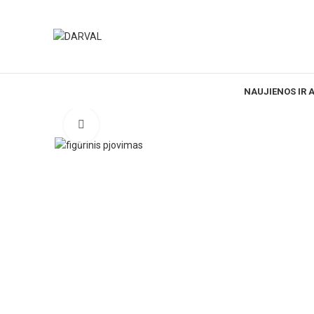
NAUJIENOS IR 
Norėdami padidinti spauskite čia