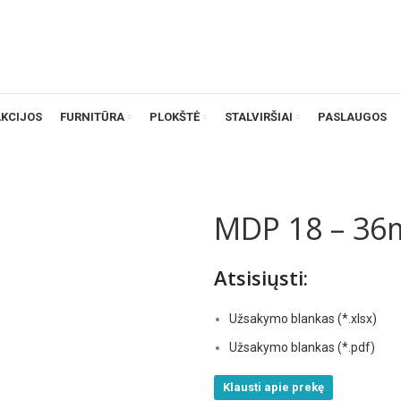
AKCIJOS
FURNITŪRA
PLOKŠTĖ
STALVIRŠIAI
PASLAUGOS
MDP 18 – 36m
Atsisiųsti:
Užsakymo blankas (*.xlsx)
Užsakymo blankas (*.pdf)
Klausti apie prekę