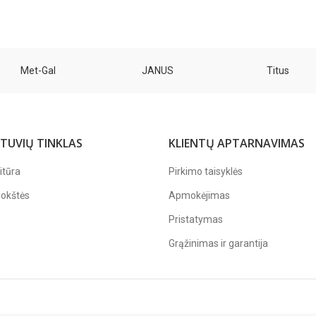
Met-Gal
JANUS
Titus
TUVIŲ TINKLAS
KLIENTŲ APTARNAVIMAS
itūra
Pirkimo taisyklės
lokštės
Apmokėjimas
Pristatymas
Grąžinimas ir garantija