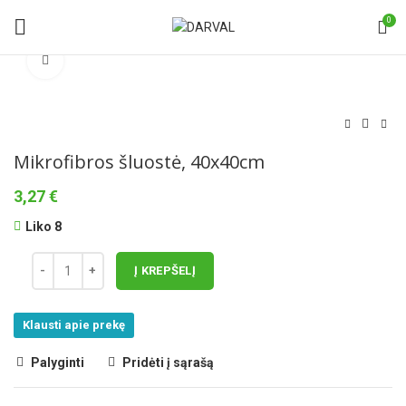
0
Norėdami padidinti spauskite čia
Mikrofibros šluostė, 40x40cm
3,27
€
Liko 8
Į KREPŠELĮ
Klausti apie prekę
Palyginti
Pridėti į sąrašą