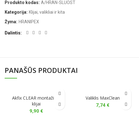
Produkto kodas:
A/HRAN-SLUOST
Kategorija:
Klijai, valikliai ir kita
Žyma:
HRANIPEX
Dalintis
PANAŠŪS PRODUKTAI
Akfix CLEAR montažiniai
Valiklis MaxClean
klijai
7,74
€
9,90
€